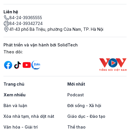
Liên hệ
84-24-39365555
84-24-39342724
41-43 phố Bà Triệu, phường Cửa Nam, TP. Hà Nội
Phát triển và vận hành bởi SolidTech
Mạng xã hội
Theo dõi:
Trang chủ
Mới nhất
Xem nhiều
Podcast
Bàn và luận
Đời sống - Xã hội
Xóa nhà tạm, nhà dột nát
Giáo dục - Đào tạo
Văn hóa - Giải trí
Thể thao