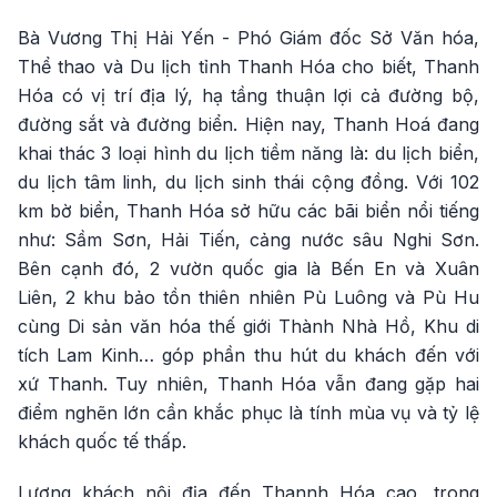
Bà Vương Thị Hải Yến - Phó Giám đốc Sở Văn hóa,
Thể thao và Du lịch tỉnh Thanh Hóa cho biết, Thanh
Hóa có vị trí địa lý, hạ tầng thuận lợi cả đường bộ,
đường sắt và đường biển. Hiện nay, Thanh Hoá đang
khai thác 3 loại hình du lịch tiềm năng là: du lịch biển,
du lịch tâm linh, du lịch sinh thái cộng đồng. Với 102
km bờ biển, Thanh Hóa sở hữu các bãi biển nổi tiếng
như: Sầm Sơn, Hải Tiến, cảng nước sâu Nghi Sơn.
Bên cạnh đó, 2 vườn quốc gia là Bến En và Xuân
Liên, 2 khu bảo tồn thiên nhiên Pù Luông và Pù Hu
cùng Di sản văn hóa thế giới Thành Nhà Hồ, Khu di
tích Lam Kinh… góp phần thu hút du khách đến với
xứ Thanh. Tuy nhiên, Thanh Hóa vẫn đang gặp hai
điểm nghẽn lớn cần khắc phục là tính mùa vụ và tỷ lệ
khách quốc tế thấp.
Lượng khách nội địa đến Thannh Hóa cao, trong