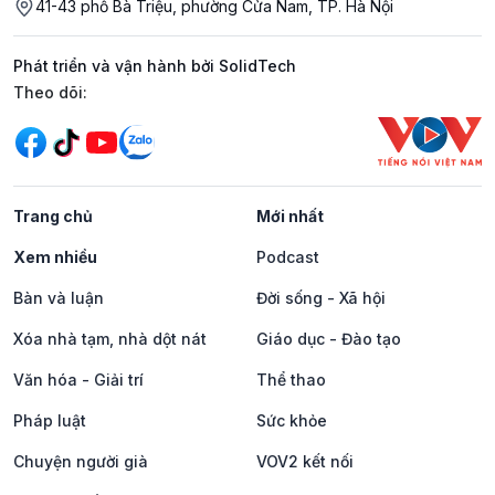
41-43 phố Bà Triệu, phường Cửa Nam, TP. Hà Nội
Phát triển và vận hành bởi SolidTech
Mạng xã hội
Theo dõi:
Trang chủ
Mới nhất
Xem nhiều
Podcast
Bàn và luận
Đời sống - Xã hội
Xóa nhà tạm, nhà dột nát
Giáo dục - Đào tạo
Văn hóa - Giải trí
Thể thao
Pháp luật
Sức khỏe
Chuyện người già
VOV2 kết nối