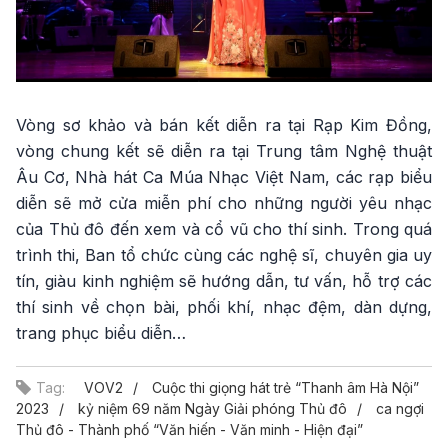
Vòng sơ khảo và bán kết diễn ra tại Rạp Kim Đồng,
vòng chung kết sẽ diễn ra tại Trung tâm Nghệ thuật
Âu Cơ, Nhà hát Ca Múa Nhạc Việt Nam, các rạp biểu
diễn sẽ mở cửa miễn phí cho những người yêu nhạc
của Thủ đô đến xem và cổ vũ cho thí sinh. Trong quá
trình thi, Ban tổ chức cùng các nghệ sĩ, chuyên gia uy
tín, giàu kinh nghiệm sẽ hướng dẫn, tư vấn, hỗ trợ các
thí sinh về chọn bài, phối khí, nhạc đệm, dàn dựng,
trang phục biểu diễn…
Tag:
VOV2
Cuộc thi giọng hát trẻ “Thanh âm Hà Nội”
2023
kỷ niệm 69 năm Ngày Giải phóng Thủ đô
ca ngợi
Thủ đô - Thành phố “Văn hiến - Văn minh - Hiện đại”