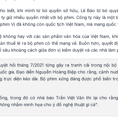
 biết, khi mình từ bỏ quyền sở hữu, Lê Bảo từ bỏ quyền
g ty giữ nhiều quyền nhất với bộ phim. Công ty này là một 
ộ phim Vị đã không còn quốc tịch Việt Nam, mà mang quốc 
 lệ không hay với các sản phẩm văn hóa của Việt Nam, khi
n thuế lẽ ra bộ phim có thể mang về. Buồn hơn, quyết địn
ố sâu khoảng cách giữa đơn vị kiểm duyệt và các nhà làm 
uyệt hồi tháng 7/2021 từng gây ra tranh cãi trong nội b
quốc gia. Đạo diễn Nguyễn Hoàng Điệp cho rằng, cảnh nu
g trực diện kéo dài. Bộ phim xứng đáng được phổ biến t
ồng, trong đó có nhà báo Trần Việt Văn thì lại cho rằ
ông nhằm minh họa cho ý đồ nghệ thuật gì cả".