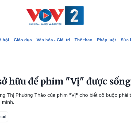
ã hội
Giáo dục
Văn hóa - Giải trí
Thể thao
Pháp luật
Sức 
sở hữu để phim "Vị" được sống
ng Thị Phương Thảo của phim "Vị" cho biết cô buộc phải 
 mình.
mail