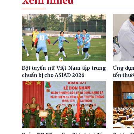
Xem nhiều
Đội tuyển nữ Việt Nam tập trung
Ứng dụng
chuẩn bị cho ASIAD 2026
tổn thư