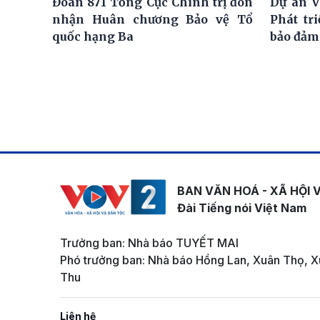
Đoàn 871 Tổng Cục Chính trị đón
Dự án V
nhận Huân chương Bảo vệ Tổ
Phát tr
quốc hạng Ba
bảo đảm
BAN VĂN HOÁ - XÃ HỘI 
Đài Tiếng nói Việt Nam
Trưởng ban: Nhà báo TUYẾT MAI
Phó trưởng ban: Nhà báo Hồng Lan, Xuân Thọ, X
Thu
Liên hệ