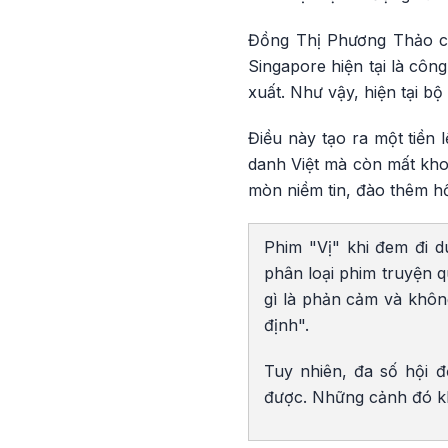
Đồng Thị Phương Thảo cho
Singapore hiện tại là côn
xuất. Như vậy, hiện tại b
Điều này tạo ra một tiền
danh Việt mà còn mất khoả
mòn niềm tin, đào thêm h
Phim "Vị" khi đem đi d
phân loại phim truyện 
gì là phản cảm và khôn
định".
Tuy nhiên, đa số hội đ
được. Những cảnh đó kh