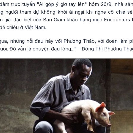
 đàm trực tuyến "Ai góp ý giơ tay lên" hôm 26/9, nhà sả
 người tham dự không khỏi ái ngại khi nghe cô chia s
 giải đặc biệt của Ban Giám khảo hạng mục Encounters tạ
ể chiếu ở Việt Nam.
 qua, nhưng nỗi đau này với Phương Thảo, với đoàn làm p
guôi. Đó vẫn là chuyện đau lòng..." - Đồng Thị Phương Thả