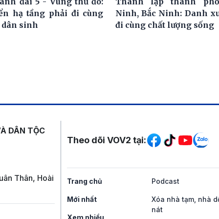
ành đai 5 - Vùng thủ đô:
Thành lập thành ph
iển hạ tầng phải đi cùng
Ninh, Bắc Ninh: Danh x
 dân sinh
đi cùng chất lượng sống
Mạng xã hội
VÀ DÂN TỘC
Theo dõi VOV2 tại:
uân Thân, Hoài
Trang chủ
Podcast
Mới nhất
Xóa nhà tạm, nhà d
nát
Xem nhiều