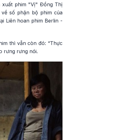
n xuất phim "Vị" Đồng Thị
ẻ về số phận bộ phim của
i Liên hoan phim Berlin -
him thì vẫn còn đó: “Thực
o rưng rưng nói.