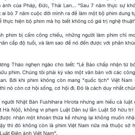
ện ảnh của Pháp, Đức, Thái Lan… “Sau 7 năm thực sự khó
 ai bỏ 7 năm cuộc đời mình ra để làm một bộ phim dung t
 thực hiện bộ phim mà họ biết không có giá trị nghệ thuật”
lệnh phim bị cấm công chiếu, những người làm phim chỉ 
hân cấp độ tuổi, và làm sao để nó đến được với phân khúc
ương Thảo nghẹn ngào cho biết: “Lê Bảo chấp nhận từ bỏ 
hữu phim. Chúng tôi phải ký vào một văn bản với các công
Lan. Bởi khi phim không còn mang "quốc tịch" Việt Nam 
hì nó còn cơ hội sống, cơ hội đi. Đó là cách duy nhất chún
ật người Nhật Bản Fushihara Hirota nhưng am hiểu cả luật
t Hà Nội), không vi phạm Luật Dân sự lẫn Luật Sở hữu trí 
 được nhận một khoản thừa kế nhưng lại không muốn nhận
ậy thì đó không còn là phim Việt Nam nữa mà thuộc sở 
Luật Điện ảnh Việt Nam".