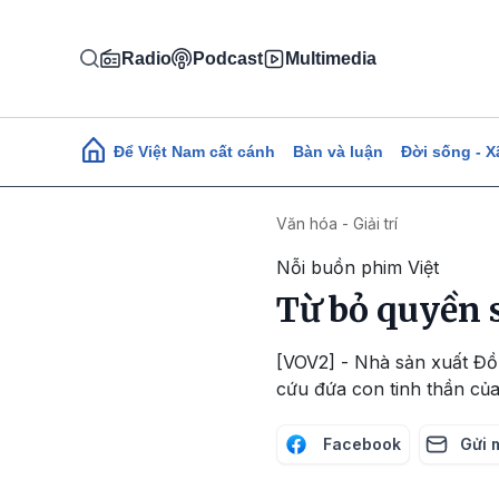
Nhảy đến nội dung
Radio
Podcast
Multimedia
Main navigation
Để Việt Nam cất cánh
Bàn và luận
Đời sống - X
Văn hóa - Giải trí
Nỗi buồn phim Việt
Từ bỏ quyền 
[VOV2] - Nhà sản xuất Đồ
cứu đứa con tinh thần của
Facebook
Gửi 