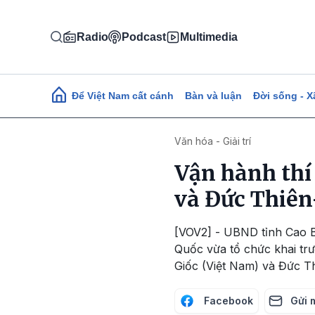
Nhảy đến nội dung
Radio
Podcast
Multimedia
Main navigation
Để Việt Nam cất cánh
Bàn và luận
Đời sống - X
Văn hóa - Giải trí
Vận hành thí
và Đức Thiê
[VOV2] - UBND tỉnh Cao B
Quốc vừa tổ chức khai tr
Giốc (Việt Nam) và Đức T
Facebook
Gửi 