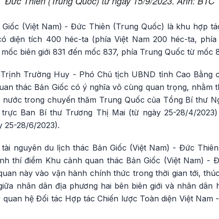
Đức Thiên (Trung Quốc) từ ngày 15/9/2023. Ảnh: BTC
iốc (Việt Nam) - Đức Thiên (Trung Quốc) là khu hợp tác
ó diện tích 400 héc-ta (phía Việt Nam 200 héc-ta, phía
ừ mốc biên giới 831 đến mốc 837, phía Trung Quốc từ mốc
ng Trịnh Trường Huy - Phó Chủ tịch UBND tỉnh Cao Bằng c
uan thác Bản Giốc có ý nghĩa vô cùng quan trọng, nhằm 
i nước trong chuyến thăm Trung Quốc của Tổng Bí thư N
g trực Ban Bí thư Trương Thị Mai (từ ngày 25-28/4/2023
 25-28/6/2023).
tài nguyên du lịch thác Bản Giốc (Việt Nam) - Đức Thiê
nh thí điểm Khu cảnh quan thác Bản Giốc (Việt Nam) - 
uan này vào vận hành chính thức trong thời gian tới, thúc
giữa nhân dân địa phương hai bên biên giới và nhân dân h
 quan hệ Đối tác Hợp tác Chiến lược Toàn diện Việt Nam -