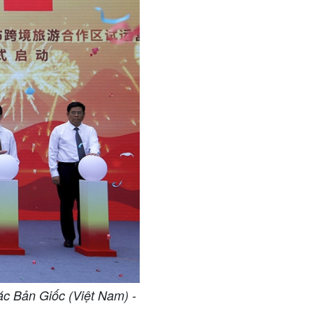
ác Bản Giốc (Việt Nam) -