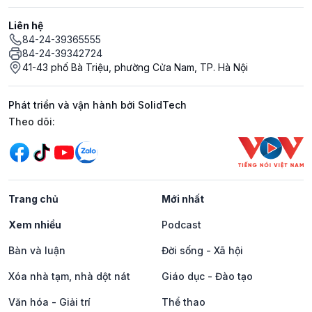
Liên hệ
84-24-39365555
84-24-39342724
41-43 phố Bà Triệu, phường Cửa Nam, TP. Hà Nội
Phát triển và vận hành bởi SolidTech
Mạng xã hội
Theo dõi:
Trang chủ
Mới nhất
Xem nhiều
Podcast
Bàn và luận
Đời sống - Xã hội
Xóa nhà tạm, nhà dột nát
Giáo dục - Đào tạo
Văn hóa - Giải trí
Thể thao