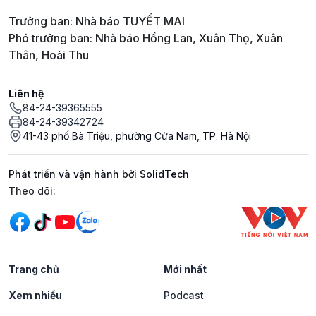
Trưởng ban: Nhà báo TUYẾT MAI
Phó trưởng ban: Nhà báo Hồng Lan, Xuân Thọ, Xuân
Thân, Hoài Thu
Liên hệ
84-24-39365555
84-24-39342724
41-43 phố Bà Triệu, phường Cửa Nam, TP. Hà Nội
Phát triển và vận hành bởi SolidTech
Mạng xã hội
Theo dõi:
Trang chủ
Mới nhất
Xem nhiều
Podcast