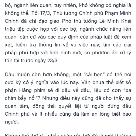
bộ, ngành liên quan, tuy nhiên, khó không có nghĩa là
không thể. Tối 17/3, Thủ tướng Chính phủ Phạm Minh
Chính đã chỉ đạo giao Phó thủ tướng Lê Minh Khái
triệu tập cuộc họp với các bộ, ngành chức năng liên
quan, căn cứ vào các quy định của pháp luật để xem
xét, kiểm tra thông tin về vụ việc này, tìm các giải
pháp phù hợp với tình hình mới, có phương án xử lý
tồn tại trước ngày 23/3.
Dẫu muộn còn hơn không, một “cái hẹn” có thể nói
cực kỳ có ý nghĩa vào lúc này. Vẫn chưa thể biết số
phận Hãng phim sẽ đi đâu về đâu, liệu có còn “ba
chìm bẩy nổi”? Nhưng điều này cũng đã cho thấy sự
quan tâm, động thái quyết liệt từ người đứng đầu
Chính phủ và ít nhiều cũng đã làm an lòng biết bao
người.
Không thể thờ ơ - chắc chắn rồi, bởi đó là một thương