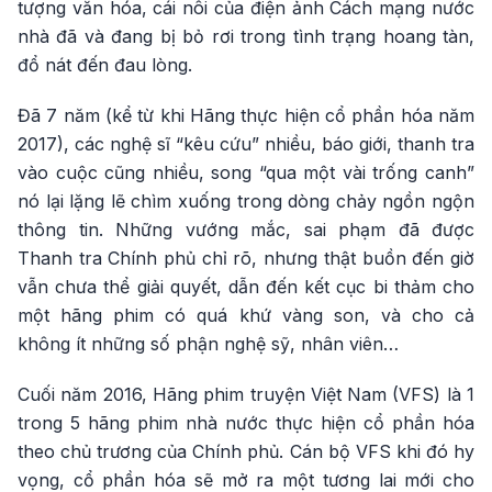
tượng văn hóa, cái nôi của điện ảnh Cách mạng nước
nhà đã và đang bị bỏ rơi trong tình trạng hoang tàn,
đổ nát đến đau lòng.
Đã 7 năm (kể từ khi Hãng thực hiện cổ phần hóa năm
2017), các nghệ sĩ “kêu cứu” nhiều, báo giới, thanh tra
vào cuộc cũng nhiều, song “qua một vài trống canh”
nó lại lặng lẽ chìm xuống trong dòng chảy ngồn ngộn
thông tin. Những vướng mắc, sai phạm đã được
Thanh tra Chính phủ chỉ rõ, nhưng thật buồn đến giờ
vẫn chưa thể giải quyết, dẫn đến kết cục bi thảm cho
một hãng phim có quá khứ vàng son, và cho cả
không ít những số phận nghệ sỹ, nhân viên…
Cuối năm 2016, Hãng phim truyện Việt Nam (VFS) là 1
trong 5 hãng phim nhà nước thực hiện cổ phần hóa
theo chủ trương của Chính phủ. Cán bộ VFS khi đó hy
vọng, cổ phần hóa sẽ mở ra một tương lai mới cho