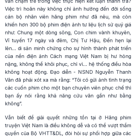
vẫn chậm trễ trong việc thực hiện kết luận thanh tra?
Việc trì hoãn này không chỉ ảnh hưởng đến đời sống
cán bộ nhân viên hãng phim như đã nêu, mà còn
khiến hơn 300 bộ phim điện ảnh tư liệu lịch sử quý giá
như: Chung một dòng sông, Con chim vành khuyên,
Vĩ tuyến 17 ngày và đêm, Chị Tư Hậu, Đến hẹn lại
lên… di sản minh chứng cho sự hình thành phát triển
của nền điện ảnh Cách mạng Việt Nam bị hư hỏng
nặng, không thể khôi phục, chỉ vì… hệ thống điều hòa
không hoạt động. Đạo diễn - NSND Nguyễn Thanh
Vân đã phải xót xa mà rằng: “Tôi có gửi ảnh tình trạng
các cuốn phim cho một bạn chuyên viên phục chế thì
bạn ấy nói rằng khả năng cứu vãn gần như bằng
không”.
Vẫn biết để giải quyết những tồn tại ở Hãng phim
truyện Việt Nam là điều không dễ và có thể vượt thẩm
quyền của Bộ VHTT&DL, đòi hỏi sự phối hợp giữa các