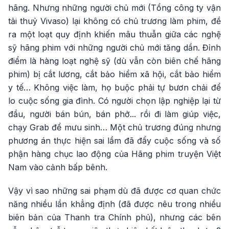
hãng. Nhưng những người chủ mới (Tổng công ty vận
tải thuỷ Vivaso) lại không có chủ trương làm phim, đề
ra một loạt quy định khiến mâu thuẫn giữa các nghệ
sỹ hãng phim với những người chủ mới tăng dần. Đỉnh
điểm là hàng loạt nghệ sỹ (dù vẫn còn biên chế hãng
phim) bị cắt lương, cắt bảo hiểm xã hội, cắt bảo hiểm
y tế… Không việc làm, họ buộc phải tự bươn chải để
lo cuộc sống gia đình. Có người chọn lập nghiệp lại từ
đầu, người bán bún, bán phở... rồi đi làm giúp việc,
chạy Grab để mưu sinh… Một chủ trương đúng nhưng
phương án thực hiện sai lầm đã đẩy cuộc sống và số
phận hàng chục lao động của Hãng phim truyện Việt
Nam vào cảnh bấp bênh.
Vậy vì sao những sai phạm dù đã được cơ quan chức
năng nhiều lần khẳng định (đã được nêu trong nhiều
biên bản của Thanh tra Chính phủ), nhưng các bên