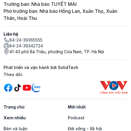
Trưởng ban: Nhà báo TUYẾT MAI
Phó trưởng ban: Nhà báo Hồng Lan, Xuân Thọ, Xuân
Thân, Hoài Thu
Liên hệ
84-24-39365555
84-24-39342724
41-43 phố Bà Triệu, phường Cửa Nam, TP. Hà Nội
Phát triển và vận hành bởi SolidTech
Mạng xã hội
Theo dõi:
Trang chủ
Mới nhất
Xem nhiều
Podcast
Bàn và luận
Đời sống - Xã hội