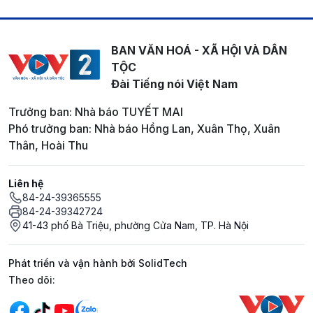
BAN VĂN HOÁ - XÃ HỘI VÀ DÂN
TỘC
Đài Tiếng nói Việt Nam
Trưởng ban: Nhà báo TUYẾT MAI
Phó trưởng ban: Nhà báo Hồng Lan, Xuân Thọ, Xuân
Thân, Hoài Thu
Liên hệ
84-24-39365555
84-24-39342724
41-43 phố Bà Triệu, phường Cửa Nam, TP. Hà Nội
Phát triển và vận hành bởi SolidTech
Mạng xã hội
Theo dõi: