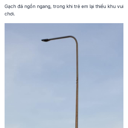
Gạch đá ngổn ngang, trong khi trẻ em lại thiếu khu vui
chơi.