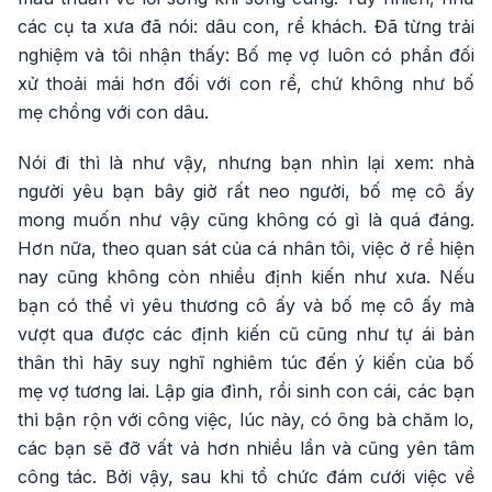
các cụ ta xưa đã nói: dâu con, rể khách. Đã từng trải
nghiệm và tôi nhận thấy: Bố mẹ vợ luôn có phần đối
xử thoải mái hơn đối với con rể, chứ không như bố
mẹ chồng với con dâu.
Nói đi thì là như vậy, nhưng bạn nhìn lại xem: nhà
người yêu bạn bây giờ rất neo người, bố mẹ cô ấy
mong muốn như vậy cũng không có gì là quá đáng.
Hơn nữa, theo quan sát của cá nhân tôi, việc ở rể hiện
nay cũng không còn nhiều định kiến như xưa. Nếu
bạn có thể vì yêu thương cô ấy và bố mẹ cô ấy mà
vượt qua được các định kiến cũ cũng như tự ái bản
thân thì hãy suy nghĩ nghiêm túc đến ý kiến của bố
mẹ vợ tương lai. Lập gia đình, rồi sinh con cái, các bạn
thì bận rộn với công việc, lúc này, có ông bà chăm lo,
các bạn sẽ đỡ vất vả hơn nhiều lần và cũng yên tâm
công tác. Bởi vậy, sau khi tổ chức đám cưới việc về