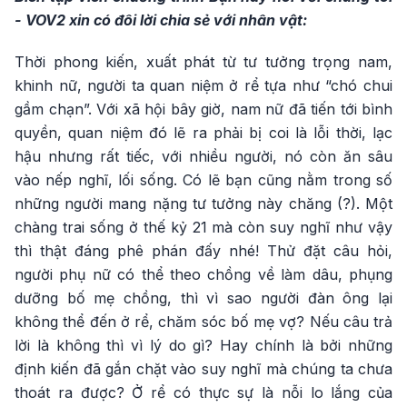
- VOV2 xin có đôi lời chia sẻ với nhân vật:
Thời phong kiến, xuất phát từ tư tưởng trọng nam,
khinh nữ, người ta quan niệm ở rể tựa như “chó chui
gầm chạn”. Với xã hội bây giờ, nam nữ đã tiến tới bình
quyền, quan niệm đó lẽ ra phải bị coi là lỗi thời, lạc
hậu nhưng rất tiếc, với nhiều người, nó còn ăn sâu
vào nếp nghĩ, lối sống. Có lẽ bạn cũng nằm trong số
những người mang nặng tư tưởng này chăng (?). Một
chàng trai sống ở thế kỷ 21 mà còn suy nghĩ như vậy
thì thật đáng phê phán đấy nhé! Thử đặt câu hỏi,
người phụ nữ có thể theo chồng về làm dâu, phụng
dưỡng bố mẹ chồng, thì vì sao người đàn ông lại
không thể đến ở rể, chăm sóc bố mẹ vợ? Nếu câu trả
lời là không thì vì lý do gì? Hay chính là bởi những
định kiến đã gắn chặt vào suy nghĩ mà chúng ta chưa
thoát ra được? Ở rể có thực sự là nỗi lo lắng của