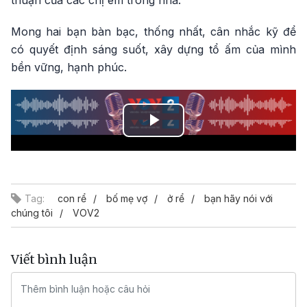
thuận của các chị em trong nhà.
Mong hai bạn bàn bạc, thống nhất, cân nhắc kỹ để
có quyết định sáng suốt, xây dựng tổ ấm của mình
bền vững, hạnh phúc.
Play
Video
Tag:
con rể
bố mẹ vợ
ở rể
bạn hãy nói với
chúng tôi
VOV2
Viết bình luận