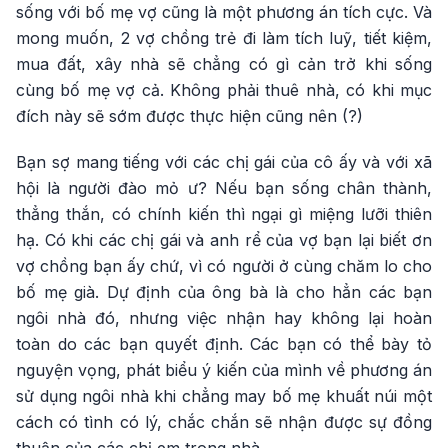
sống với bố mẹ vợ cũng là một phương án tích cực. Và
mong muốn, 2 vợ chồng trẻ đi làm tích luỹ, tiết kiệm,
mua đất, xây nhà sẽ chẳng có gì cản trở khi sống
cùng bố mẹ vợ cả. Không phải thuê nhà, có khi mục
đích này sẽ sớm được thực hiện cũng nên (?)
Bạn sợ mang tiếng với các chị gái của cô ấy và với xã
hội là người đào mỏ ư? Nếu bạn sống chân thành,
thẳng thắn, có chính kiến thì ngại gì miệng lưỡi thiên
hạ. Có khi các chị gái và anh rể của vợ bạn lại biết ơn
vợ chồng bạn ấy chứ, vì có người ở cùng chăm lo cho
bố mẹ già. Dự định của ông bà là cho hẳn các bạn
ngôi nhà đó, nhưng việc nhận hay không lại hoàn
toàn do các bạn quyết định. Các bạn có thể bày tỏ
nguyện vọng, phát biểu ý kiến của mình về phương án
sử dụng ngôi nhà khi chẳng may bố mẹ khuất núi một
cách có tình có lý, chắc chắn sẽ nhận được sự đồng