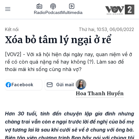
Nhảy đến nội dung
Podcast
Radio
Multimedia
Main navigation
Kết nối
Thứ hai, 10:53, 06/06/2022
Xóa bỏ tâm lý ngại ở rể
[VOV2] - Với xã hội hiện đại ngày nay, quan niệm về ở
rể có còn quá nặng nề hay không (?). Làm sao để
thoải mái khi sống cùng nhà vợ?
Facebook
Gửi mail
Hoa Thanh Huyền
Hơn 30 tuổi, tính đến chuyện lập gia đình nhưng
chàng trai vẫn còn e ngại trước lời đề nghị của bố mẹ
vợ tương lai là sau khi cưới sẽ về ở chung với ông bà.
Biên tập viên chương trình Bạn hãy nói với chúng tôi