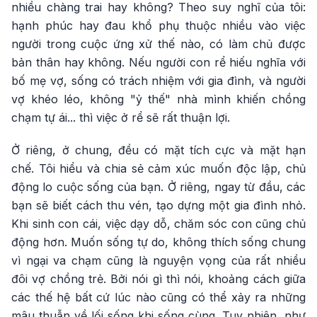
nhiều chàng trai hay không? Theo suy nghĩ của tôi:
hạnh phúc hay đau khổ phụ thuộc nhiều vào việc
người trong cuộc ứng xử thế nào, có làm chủ được
bản thân hay không. Nếu người con rể hiếu nghĩa với
bố mẹ vợ, sống có trách nhiệm với gia đình, và người
vợ khéo léo, không "ỷ thế" nhà mình khiến chồng
chạm tự ái... thì việc ở rể sẽ rất thuận lợi.
Ở riêng, ở chung, đều có mặt tích cực và mặt hạn
chế. Tôi hiểu và chia sẻ cảm xúc muốn độc lập, chủ
động lo cuộc sống của bạn. Ở riêng, ngay từ đầu, các
bạn sẽ biết cách thu vén, tạo dựng một gia đình nhỏ.
Khi sinh con cái, việc dạy dỗ, chăm sóc con cũng chủ
động hơn. Muốn sống tự do, không thích sống chung
vì ngại va chạm cũng là nguyện vọng của rất nhiều
đôi vợ chồng trẻ. Bởi nói gì thì nói, khoảng cách giữa
các thế hệ bất cứ lúc nào cũng có thể xảy ra những
mâu thuẫn về lối sống khi sống cùng. Tuy nhiên, như