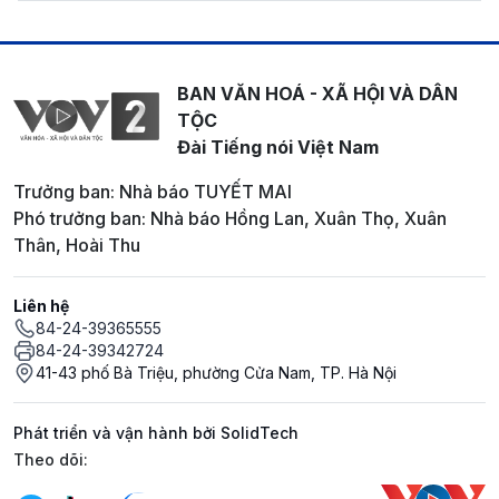
BAN VĂN HOÁ - XÃ HỘI VÀ DÂN
TỘC
Đài Tiếng nói Việt Nam
Trưởng ban: Nhà báo TUYẾT MAI
Phó trưởng ban: Nhà báo Hồng Lan, Xuân Thọ, Xuân
Thân, Hoài Thu
Liên hệ
84-24-39365555
84-24-39342724
41-43 phố Bà Triệu, phường Cửa Nam, TP. Hà Nội
Phát triển và vận hành bởi SolidTech
Mạng xã hội
Theo dõi: