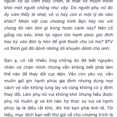
người vợ lại cảm thấy chán, tẻ nhạt và muốn thoát
khỏi một người chồng như vậy. Do người phụ nữ đó
ấy cảm thấy tẻ nhạt, vô vị hay còn vì một lý do nào
khác? Nhân vật của chương trình Bạn hãy nói với
chúng tôi nên làm gì trong hoàn cảnh này? Nên cố
gắng níu kéo, khơi lại ngọn lửa hạnh phúc gia đình
hay ký vào đơn ly hôn để giải thoát cho cả hai? BTV
và thính giả đã dành những lời khuyên dành cho anh:
Bạn ạ, có rất nhiều ông chồng dù đã biết nguyên
nhân vợ chán mình nhưng vẫn không biết phải làm
thế nào để thay đổi cục diện. Vẫn còn yêu vợ, vẫn
muốn giữ gìn hạnh phúc gia đình nhưng dùng mọi
cách vợ vẫn không lung lay và cũng không có ý định
thay đổi. Làm phụ nữ vui không khó nhưng hiểu được
phụ nữ muốn gì và khi nào họ thực sự vui và hạnh
phúc lại là điều rất khó, đòi hỏi bạn phải tinh tế. Tôi
hiểu, mục đích bạn viết thư gửi về cho chương trình là