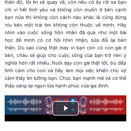
thân đó, tôi tin sẽ quay về, còn nếu cô ấy rời xa bạn
chỉ vì hết tình yêu và không còn muốn ở bên cạnh
bạn nữa thì không còn cách nào khác là cũng đừng
níu kéo một trái tim không còn thuộc về mình. Hãy
nhìn vào cuộc sống hôn nhân đã qua như một bài
học để mình có cơ hội nhìn nhận, sửa đổi lại bản
thân. Dù sao cũng thật may vì bạn còn có con gái ở
bên, cháu sẽ giúp cho cuộc sống của bạn trở nên ý
nghĩa hơn rất nhiều. Nuôi dạy con gái thật tốt, bù đắp
tình cảm cho con và hãy làm mọi việc khiến cho vợ
cảm thấy tin tưởng bạn. Chúc bạn mạnh mẽ và có thể
thắp sáng lại ngọn lửa hạnh phúc của gia đình.
Play
Video