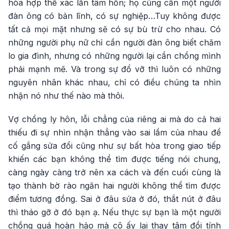
hòa hợp thể xác lẫn tâm hồn; họ cũng cần một người
đàn ông có bản lĩnh, có sự nghiệp…Tuy không được
tất cả mọi mặt nhưng sẽ có sự bù trừ cho nhau. Có
những người phụ nữ chỉ cần người đàn ông biết chăm
lo gia đình, nhưng có những người lại cần chồng mình
phải mạnh mẽ. Và trong sự đổ vỡ thì luôn có những
nguyên nhân khác nhau, chỉ có điều chúng ta nhìn
nhận nó như thế nào mà thôi.
Vợ chồng ly hôn, lỗi chẳng của riêng ai mà do cả hai
thiếu đi sự nhìn nhận thẳng vào sai lầm của nhau để
cố gắng sửa đổi cũng như sự bất hòa trong giao tiếp
khiến các bạn không thể tìm được tiếng nói chung,
càng ngày càng trở nên xa cách và đến cuối cùng là
tạo thành bờ rào ngăn hai người không thể tìm được
điểm tương đồng. Sai ở đâu sửa ở đó, thắt nút ở đâu
thì tháo gỡ ở đó bạn ạ. Nếu thực sự bạn là một người
chồng quá hoàn hảo mà cô ấy lại thay tâm đổi tính