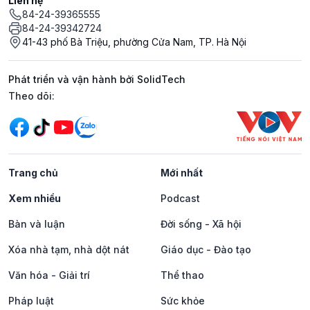
Liên hệ
84-24-39365555
84-24-39342724
41-43 phố Bà Triệu, phường Cửa Nam, TP. Hà Nội
Phát triển và vận hành bởi SolidTech
Mạng xã hội
Theo dõi:
Trang chủ
Mới nhất
Xem nhiều
Podcast
Bàn và luận
Đời sống - Xã hội
Xóa nhà tạm, nhà dột nát
Giáo dục - Đào tạo
Văn hóa - Giải trí
Thể thao
Pháp luật
Sức khỏe