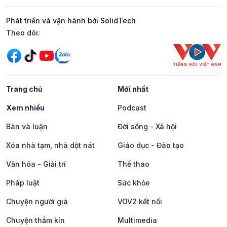
Phát triển và vận hành bởi SolidTech
Mạng xã hội
Theo dõi:
Trang chủ
Mới nhất
Xem nhiều
Podcast
Bàn và luận
Đời sống - Xã hội
Xóa nhà tạm, nhà dột nát
Giáo dục - Đào tạo
Văn hóa - Giải trí
Thể thao
Pháp luật
Sức khỏe
Chuyện người già
VOV2 kết nối
Chuyện thầm kín
Multimedia