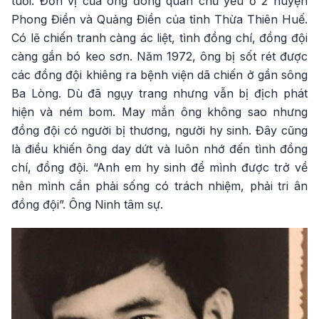
tuổi. Đơn vị của ông đóng quân chủ yếu ở 2 huyện
Phong Điền và Quảng Điền của tỉnh Thừa Thiên Huế.
Có lẽ chiến tranh càng ác liệt, tình đồng chí, đồng đội
càng gắn bó keo sơn. Năm 1972, ông bị sốt rét được
các đồng đội khiêng ra bệnh viện dã chiến ở gần sông
Ba Lòng. Dù đã ngụy trang nhưng vẫn bị địch phát
hiện và ném bom. May mắn ông không sao nhưng
đồng đội có người bị thương, người hy sinh. Đây cũng
là điều khiến ông day dứt và luôn nhớ đến tình đồng
chí, đồng đội. “Anh em hy sinh để mình được trở về
nên mình cần phải sống có trách nhiệm, phải tri ân
đồng đội”. Ông Ninh tâm sự.