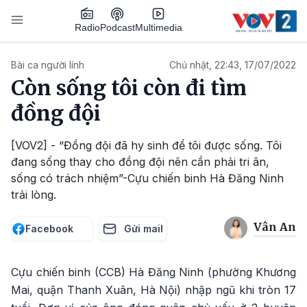
Nhảy đến nội dung
Podcast
Radio
Multimedia
Main navigation
Bài ca người lính
Chủ nhật, 22:43, 17/07/2022
Còn sống tôi còn đi tìm
đồng đội
[VOV2] - “Đồng đội đã hy sinh để tôi được sống. Tôi
đang sống thay cho đồng đội nên cần phải tri ân,
sống có trách nhiệm”-Cựu chiến binh Hà Đăng Ninh
trải lòng.
Vân An
Facebook
Gửi mail
Cựu chiến binh (CCB) Hà Đăng Ninh (phường Khương
Mai, quận Thanh Xuân, Hà Nội) nhập ngũ khi tròn 17