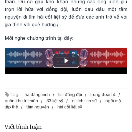
thân. Dù có gặp khó khăn nhưng các ông luôn giữ
trọn lời hứa với đồng đội, luôn đau đáu một tâm
nguyện đi tìm hài cốt liệt sỹ để đưa các anh trở về với
gia đình với quê hương./.
Mời nghe chương trình tại đây:
Play
Video
Tag:
hà đăng ninh
tìm đồng đội
trung đoàn 4
quân khu trị thiên
33 liệt sỹ
di tích lịch sử
ngôi mộ
tập thể
tâm nguyện
hài cốt liệt sỹ
Viết bình luận