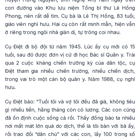
con đường vào Khu lưu niệm Tổng bí thư Lê Hồng
Phong, nên rất dễ tìm. Cụ bà là Lê Thị Hồng, 83 tuổi,
giáo viên nghỉ hưu. Hai cụ còn rất minh mẫn, hiện vẫn
ở riêng trong ngôi nhà giản dị, tự trông coi nhau.
Cụ Điệt đi bộ đội từ năm 1945. Lúc ấy cụ mới có 15
tuổi, sau đó được đơn vị cử đi học Bác sĩ Quân y. Trải
qua 2 cuộc kháng chiến trường kỳ của dân tộc, cụ
Điệt tham gia nhiều chiến trường, nhiều chiến dịch,
trong vai trò một cán bộ quân y. Năm 1988, cụ nghỉ
hưu.
Cụ Điệt bảo: “Tuổi tôi và vợ tôi đều đã già, không tiêu
gì nhiều tiền, hằng tháng còn có lương. Các con cũng
đã ổn định cuộc sống cả rồi. Thấy đồng bào ta nhiều
nơi mất mát lớn quá do dịch, thế là tôi bàn với bà ấy,
rồi trao đổi “dân chủ” với các con, lấy 100 trong số