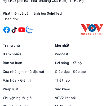
41-43 phố Bà Triệu, phường Cửa Nam, TP. Hà Nội
Phát triển và vận hành bởi SolidTech
Mạng xã hội
Theo dõi:
Trang chủ
Mới nhất
Xem nhiều
Podcast
Bàn và luận
Đời sống - Xã hội
Xóa nhà tạm, nhà dột nát
Giáo dục - Đào tạo
Văn hóa - Giải trí
Thể thao
Pháp luật
Sức khỏe
Chuyện người già
VOV2 kết nối