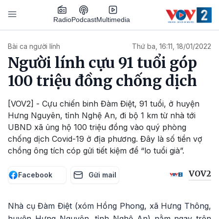
Nhảy đến nội dung
Podcast
Radio
Multimedia
Main navigation
Bài ca người lính
Thứ ba, 16:11, 18/01/2022
Người lính cựu 91 tuổi góp
100 triệu đồng chống dịch
[VOV2] - Cựu chiến binh Đàm Điệt, 91 tuổi, ở huyện
Hưng Nguyên, tỉnh Nghệ An, đi bộ 1 km từ nhà tới
UBND xã ủng hộ 100 triệu đồng vào quý phòng
chống dịch Covid-19 ở địa phương. Đây là số tiền vợ
chồng ông tích cóp gửi tiết kiệm để “lo tuổi già”.
VOV2
Facebook
Gửi mail
Nhà cụ Đàm Điệt (xóm Hồng Phong, xã Hưng Thông,
huyện Hưng Nguyên, tỉnh Nghệ An) nằm ngay trên