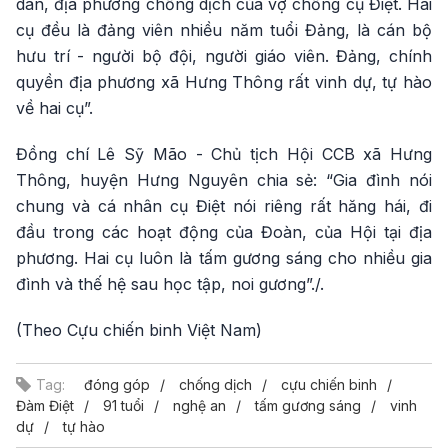
dân, địa phương chống dịch của vợ chồng cụ Điệt. Hai
cụ đều là đảng viên nhiều năm tuổi Đảng, là cán bộ
hưu trí - người bộ đội, người giáo viên. Đảng, chính
quyền địa phương xã Hưng Thông rất vinh dự, tự hào
về hai cụ”.
Đồng chí Lê Sỹ Mão - Chủ tịch Hội CCB xã Hưng
Thông, huyện Hưng Nguyên chia sẻ: “Gia đình nói
chung và cá nhân cụ Điệt nói riêng rất hăng hái, đi
đầu trong các hoạt động của Đoàn, của Hội tại địa
phương. Hai cụ luôn là tấm gương sáng cho nhiều gia
đình và thế hệ sau học tập, noi gương”./.
(Theo Cựu chiến binh Việt Nam)
Tag:
đóng góp
chống dịch
cựu chiến binh
Đàm Điệt
91 tuổi
nghệ an
tấm gương sáng
vinh
dự
tự hào