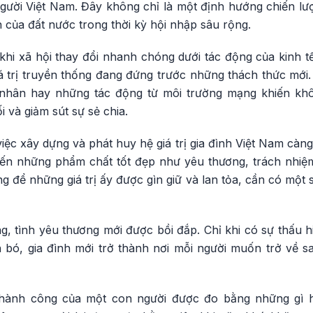
ười Việt Nam. Đây không chỉ là một định hướng chiến lư
ển của đất nước trong thời kỳ hội nhập sâu rộng.
khi xã hội thay đổi nhanh chóng dưới tác động của kinh t
á trị truyền thống đang đứng trước những thách thức mới.
 nhân hay những tác động từ môi trường mạng khiến khôn
i và giảm sút sự sẻ chia.
iệc xây dựng và phát huy hệ giá trị gia đình Việt Nam càng
i đến những phẩm chất tốt đẹp như yêu thương, trách nhiệ
g để những giá trị ấy được gìn giữ và lan tỏa, cần có một s
ng, tình yêu thương mới được bồi đắp. Chỉ khi có sự thấu 
ắn bó, gia đình mới trở thành nơi mỗi người muốn trở về 
thành công của một con người được đo bằng những gì h