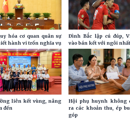
uy hóa cơ quan quân sự
Đình Bắc lập cú đúp, 
siết hành vi trốn nghĩa vụ
vào bán kết với ngôi nhấ
ờng liên kết vùng, nâng
Hội phụ huynh không đ
m đến
ra các khoản thu, ép b
góp