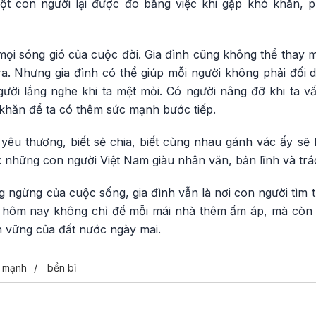
 con người lại được đo bằng việc khi gặp khó khăn, p
ọi sóng gió của cuộc đời. Gia đình cũng không thể thay m
a. Nhưng gia đình có thể giúp mỗi người không phải đối d
gười lắng nghe khi ta mệt mỏi. Có người nâng đỡ khi ta v
hăn để ta có thêm sức mạnh bước tiếp.
 yêu thương, biết sẻ chia, biết cùng nhau gánh vác ấy sẽ
: những con người Việt Nam giàu nhân văn, bản lĩnh và trá
 ngừng của cuộc sống, gia đình vẫn là nơi con người tìm 
 hôm nay không chỉ để mỗi mái nhà thêm ấm áp, mà còn 
n vững của đất nước ngày mai.
 mạnh
bền bỉ