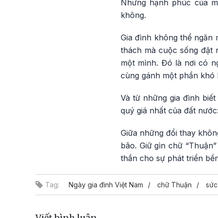
Nhưng hạnh phúc của một
không.
Gia đình không thể ngăn m
thách mà cuộc sống đặt r
một mình. Đó là nơi có n
cùng gánh một phần khó k
Và từ những gia đình biết
quý giá nhất của đất nước
Giữa những đổi thay không
bão. Giữ gìn chữ “Thuận”
thần cho sự phát triển bề
Tag:
Ngày gia đình Việt Nam
chữ Thuận
sức
Viết bình luận