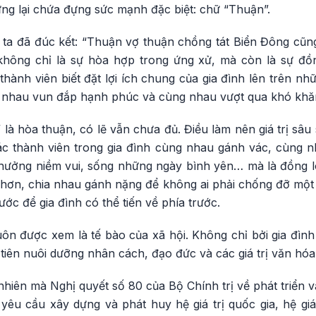
ng lại chứa đựng sức mạnh đặc biệt: chữ “Thuận”.
 ta đã đúc kết: “Thuận vợ thuận chồng tát Biển Đông cũn
không chỉ là sự hòa hợp trong ứng xử, mà còn là sự đồn
thành viên biết đặt lợi ích chung của gia đình lên trên nhữ
g nhau vun đắp hạnh phúc và cùng nhau vượt qua khó khă
là hòa thuận, có lẽ vẫn chưa đủ. Điều làm nên giá trị sâ
ác thành viên trong gia đình cùng nhau gánh vác, cùng 
hưởng niềm vui, sống những ngày bình yên… mà là đồng l
hơn, chia nhau gánh nặng để không ai phải chống đỡ một 
bước để gia đình có thể tiến về phía trước.
luôn được xem là tế bào của xã hội. Không chỉ bởi gia đình
 tiên nuôi dưỡng nhân cách, đạo đức và các giá trị văn hóa
nhiên mà Nghị quyết số 80 của Bộ Chính trị về phát triển v
êu cầu xây dựng và phát huy hệ giá trị quốc gia, hệ giá t