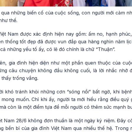
đi qua những biến cố của cuộc sống, con người mới cảm nh
 như thế.
 Việt Nam được xác định hiện nay gồm: ấm no, hạnh phúc, 
uyền thống tốt đẹp đã được vun đắp qua hàng nghìn năm lị
t cả những yếu tố ấy, có lẽ đó chính là chữ “Thuận”.
n, gia đình hiện diện như một phần quen thuộc của cuộ
g câu chuyện không đầu không cuối, là lời nhắc nhở đô
i thấy trống vắng.
i khó tránh khỏi những cơn “sóng nổi” bất ngờ, khi bệnh
mong muốn. Chỉ khi ấy, người ta mới hiểu rằng điều quý 
n, mà còn là một điểm tựa để mỗi người có thêm sức mạnh bư
ệt Nam 28/6 không đơn thuần là một ngày kỷ niệm. Đây còn
ng bền bỉ của gia đình Việt Nam qua nhiều thế hệ. Trong rấ