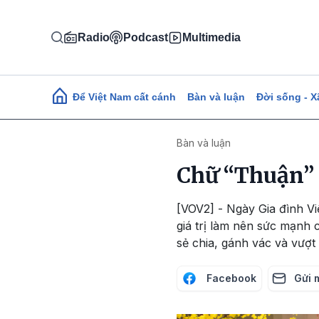
Nhảy đến nội dung
Radio
Podcast
Multimedia
Main navigation
Để Việt Nam cất cánh
Bàn và luận
Đời sống - X
Bàn và luận
Chữ “Thuận” 
[VOV2] - Ngày Gia đình V
giá trị làm nên sức mạnh 
sẻ chia, gánh vác và vượt
Facebook
Gửi 