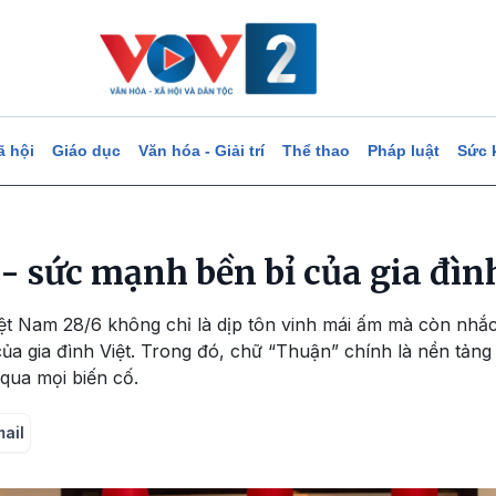
ã hội
Giáo dục
Văn hóa - Giải trí
Thể thao
Pháp luật
Sức 
- sức mạnh bền bỉ của gia đình
iệt Nam 28/6 không chỉ là dịp tôn vinh mái ấm mà còn nhắ
của gia đình Việt. Trong đó, chữ “Thuận” chính là nền tản
 qua mọi biến cố.
mail