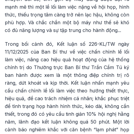
mạnh mẽ thì một lề lối làm việc nặng về hội họp, hình
thức, thiếu trọng tâm càng trở nên lạc hậu, không còn
phù hợp. Và chắc chắn một bộ máy như thế sẽ khó
có đủ năng lượng và sự tập trung cho hành động...
Trong bối cảnh đó, Kết luận số 226-KL/TW ngày
11/12/2025 của Ban Bí thư về việc chấn chỉnh lề lối
làm việc, nâng cao hiệu quả hoạt động của hệ thống
chính trị do Thường trực Ban Bí thư Trần Cẩm Tú ký
ban hành được xem là một thông điệp chính trị rõ
ràng, dứt khoát và kịp thời. Kết luận nhấn mạnh yêu
cầu chấn chỉnh lề lối làm việc theo hướng thiết thực,
hiệu quả, đề cao trách nhiệm cá nhân; khắc phục triệt
để tình trạng họp hành hình thức, kéo dài, không cần
thiết, trong đó có yêu cầu tinh giản 10% hội nghị hằng
năm, lãnh đạo kết luận không quá 50 phút. Một lời
cảnh báo nghiêm khắc với căn bệnh “lạm phát” họp