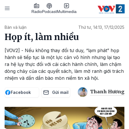
Nhảy đến nội dung
Podcast
Radio
Multimedia
Main navigation
Bàn và luận
Thứ tư, 14:13, 17/12/2025
Họp ít, làm nhiều
[VOV2] - Nếu không thay đổi tư duy, “lạm phát” họp
hành sẽ tiếp tục là một lực cản vô hình nhưng lại tạo
ra hệ lụy thực đối với cải cách hành chính, làm chậm
dòng chảy của các quyết sách, làm mờ ranh giới trách
nhiệm và dần dần bào mòn niềm tin xã hội.
Thanh Hương
Facebook
Gửi mail