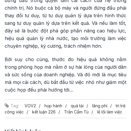
đứng đầu trong quyết tâm cải cách của hệ thống
chính trị. Nó buộc cả bộ máy và người đứng đầu phải
thay đổi tư duy, từ tư duy quản lý dựa trên hình thức
sang tư duy quản lý dựa trên kết quả. Và nếu làm tốt,
đây sẽ là bước đột phá góp phần nâng cao hiệu lực,
hiệu quả quản lý nhà nước, tạo môi trường làm việc
chuyên nghiệp, kỷ cương, trách nhiệm hơn.
Bởi suy cho cùng, thước đo hiệu quả không nằm
trong phòng họp mà nằm ở sự hài lòng của người dân
và sức sống của doanh nghiệp. Và đó mới là mục tiêu
mà mọi cải cách, dù bắt đầu từ việc nhỏ như giảm một
cuộc họp đều phải hướng tới…
Tag:
VOV2
họp hành
quá tải
lãng phí
trì trệ
công việc
kết luận 226
Trần Cẩm Tú
lề lối làm việc