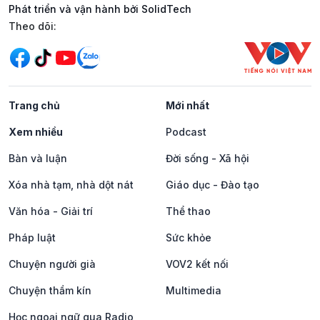
Phát triển và vận hành bởi SolidTech
Mạng xã hội
Theo dõi:
Trang chủ
Mới nhất
Xem nhiều
Podcast
Bàn và luận
Đời sống - Xã hội
Xóa nhà tạm, nhà dột nát
Giáo dục - Đào tạo
Văn hóa - Giải trí
Thể thao
Pháp luật
Sức khỏe
Chuyện người già
VOV2 kết nối
Chuyện thầm kín
Multimedia
Học ngoại ngữ qua Radio