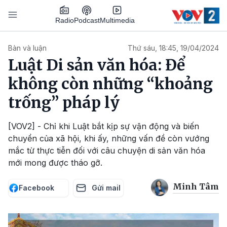
Nhảy đến nội dung
Podcast
Radio
Multimedia
Main navigation
Bàn và luận
Thứ sáu, 18:45, 19/04/2024
Luật Di sản văn hóa: Để
không còn những “khoảng
trống” pháp lý
[VOV2] - Chỉ khi Luật bắt kịp sự vận động và biến
chuyển của xã hội, khi ấy, những vấn đề còn vướng
mắc từ thực tiễn đối với câu chuyện di sản văn hóa
mới mong được tháo gỡ.
Minh Tâm
Facebook
Gửi mail