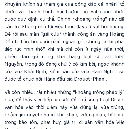
khuyến khích sự tham gia của đông đảo cá nhân, tổ
chức vào hành trình hồi hương cổ vật cũng chưa
được quy định cụ thể. Chính “khoảng trống” này đã
cản trở không nhỏ tới việc thúc đẩy cổ vật hồi hương.
Để rồi sau màn “giải cứu” thành công ấn vàng Hoàng
đế chi bảo hồi cuối năm ngoái, giờ chúng ta lại phải
tiếp tục “nín thở” khi mà chỉ còn ít ngày nữa thôi,
phiên đấu giá công khai hàng loạt cổ vật triều
Nguyễn, trong đó đáng chú ý có kim bài, ngọc khánh
của vua Khải Định, kiếm báu của vua Hàm Nghi… sẽ
được tổ chức bởi Hãng đấu giá Drouot (Pháp).
Và còn nhiều, rất nhiều những “khoảng trống pháp lý”
nữa, để thấy việc tiếp tục sửa đổi, bổ sung Luật Di sản
văn hóa vào thời điểm này vừa đúng lại vừa trúng,
nhằm giải quyết những khó khăn, vướng mắc, bất cập
trong bảo tồn, phát huy giá trị di sản văn hóa Việt