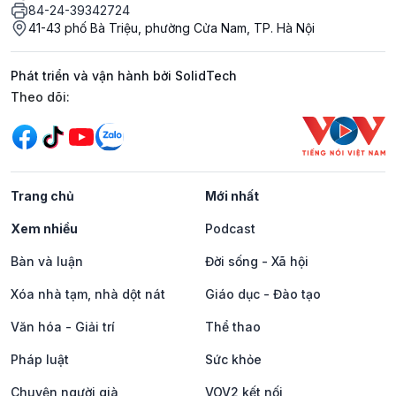
84-24-39342724
41-43 phố Bà Triệu, phường Cửa Nam, TP. Hà Nội
Phát triển và vận hành bởi SolidTech
Mạng xã hội
Theo dõi:
Trang chủ
Mới nhất
Xem nhiều
Podcast
Bàn và luận
Đời sống - Xã hội
Xóa nhà tạm, nhà dột nát
Giáo dục - Đào tạo
Văn hóa - Giải trí
Thể thao
Pháp luật
Sức khỏe
Chuyện người già
VOV2 kết nối