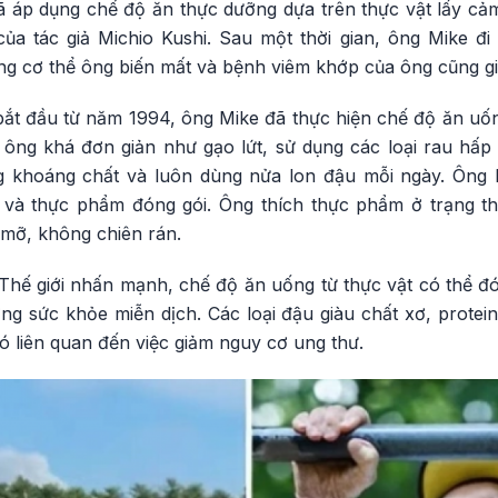
 áp dụng chế độ ăn thực dưỡng dựa trên thực vật lấy c
của tác giả Michio Kushi. Sau một thời gian, ông Mike đi
ong cơ thể ông biến mất và bệnh viêm khớp của ông cũng g
ắt đầu từ năm 1994, ông Mike đã thực hiện chế độ ăn uống
ng khá đơn giản như gạo lứt, sử dụng các loại rau hấp 
ng khoáng chất và luôn dùng nửa lon đậu mỗi ngày. Ông
a và thực phẩm đóng gói. Ông thích thực phẩm ở trạng th
mỡ, không chiên rán.
hế giới nhấn mạnh, chế độ ăn uống từ thực vật có thể đón
g sức khỏe miễn dịch. Các loại đậu giàu chất xơ, protein
 liên quan đến việc giảm nguy cơ ung thư.