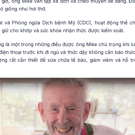
 giờ, ông Mike vẫn tập xà đơn và chèo thuyền dễ dàng. Đố
ó giống như hơi thở.
t và Phòng ngừa Dịch bệnh Mỹ (CDC), hoạt động thể ch
à giữ cho khớp và sức khỏe nhận thức được kiểm soát.
g là một trong những điều được ông Mike chú trọng khi lu
ện thoại trước khi đi ngủ và thức dậy không cần báo thức
ượng rất cần thiết để sửa chữa tế bào, giảm viêm và hỗ 