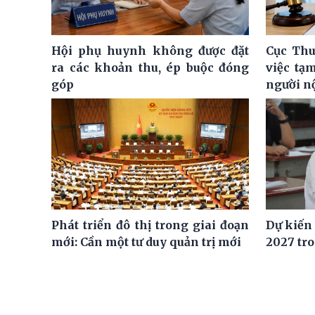
Hội phụ huynh không được đặt
Cục Thu
ra các khoản thu, ép buộc đóng
việc tạ
góp
người n
Phát triển đô thị trong giai đoạn
Dự kiến
mới: Cần một tư duy quản trị mới
2027 tro