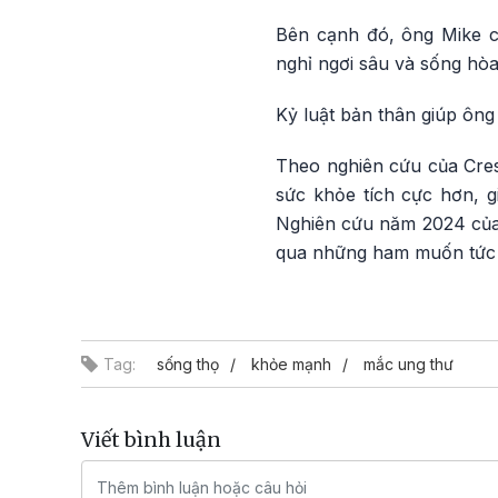
Bên cạnh đó, ông Mike c
nghỉ ngơi sâu và sống hòa
Kỷ luật bản thân giúp ông
Theo nghiên cứu của Cres
sức khỏe tích cực hơn, g
Nghiên cứu năm 2024 của B
qua những ham muốn tức t
Tag:
sống thọ
khỏe mạnh
mắc ung thư
Viết bình luận