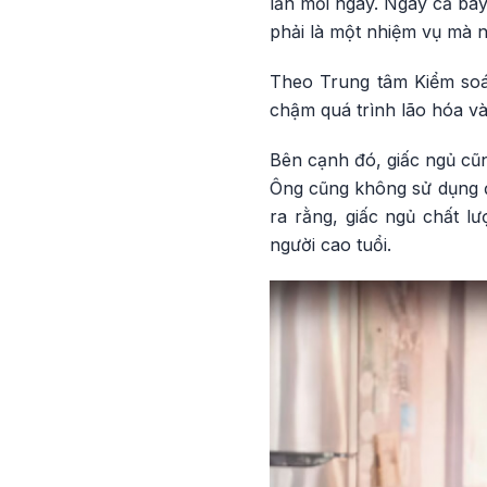
lần mỗi ngày. Ngay cả bây
phải là một nhiệm vụ mà n
Theo Trung tâm Kiểm soá
chậm quá trình lão hóa v
Bên cạnh đó, giấc ngủ cũn
Ông cũng không sử dụng đi
ra rằng, giấc ngủ chất l
người cao tuổi.