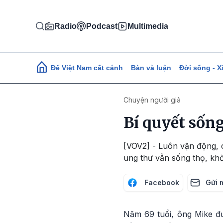
Nhảy đến nội dung
Radio
Podcast
Multimedia
Main navigation
Để Việt Nam cất cánh
Bàn và luận
Đời sống - X
Chuyện người già
Bí quyết sống
[VOV2] - Luôn vận động, c
ung thư vẫn sống thọ, khỏ
Facebook
Gửi 
Năm 69 tuổi, ông Mike đư