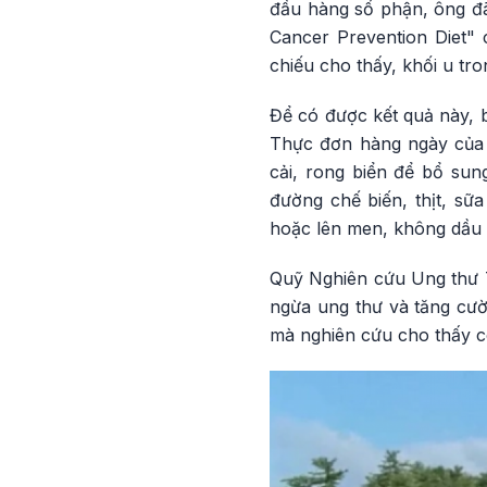
đầu hàng số phận, ông đã
Cancer Prevention Diet" 
chiếu cho thấy, khối u tr
Để có được kết quả này, b
Thực đơn hàng ngày của ô
cải, rong biển để bổ su
đường chế biến, thịt, sữ
hoặc lên men, không dầu 
Quỹ Nghiên cứu Ung thư T
ngừa ung thư và tăng cườn
mà nghiên cứu cho thấy có