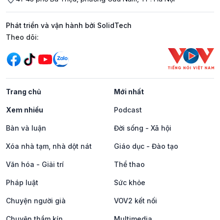
Phát triển và vận hành bởi SolidTech
Mạng xã hội
Theo dõi:
Trang chủ
Mới nhất
Xem nhiều
Podcast
Bàn và luận
Đời sống - Xã hội
Xóa nhà tạm, nhà dột nát
Giáo dục - Đào tạo
Văn hóa - Giải trí
Thể thao
Pháp luật
Sức khỏe
Chuyện người già
VOV2 kết nối
Chuyện thầm kín
Multimedia