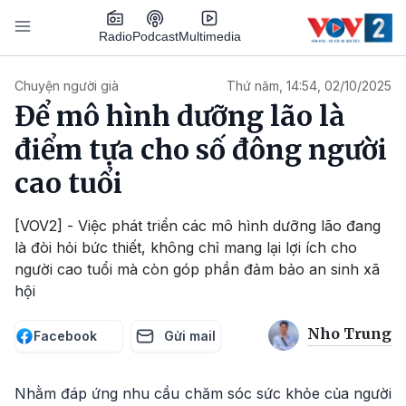
Nhảy đến nội dung
Podcast
Radio
Multimedia
Main navigation
Chuyện người già
Thứ năm, 14:54, 02/10/2025
Để mô hình dưỡng lão là
điểm tựa cho số đông người
cao tuổi
[VOV2] - Việc phát triển các mô hình dưỡng lão đang
là đòi hỏi bức thiết, không chỉ mang lại lợi ích cho
người cao tuổi mà còn góp phần đảm bảo an sinh xã
hội
Nho Trung
Facebook
Gửi mail
Nhằm đáp ứng nhu cầu chăm sóc sức khỏe của người