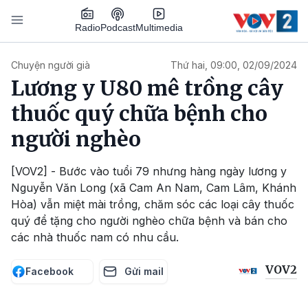
Nhảy đến nội dung
Podcast
Radio
Multimedia
Main navigation
Chuyện người già
Thứ hai, 09:00, 02/09/2024
Lương y U80 mê trồng cây
thuốc quý chữa bệnh cho
người nghèo
[VOV2] - Bước vào tuổi 79 nhưng hàng ngày lương y
Nguyễn Văn Long (xã Cam An Nam, Cam Lâm, Khánh
Hòa) vẫn miệt mài trồng, chăm sóc các loại cây thuốc
quý để tặng cho người nghèo chữa bệnh và bán cho
các nhà thuốc nam có nhu cầu.
VOV2
Facebook
Gửi mail