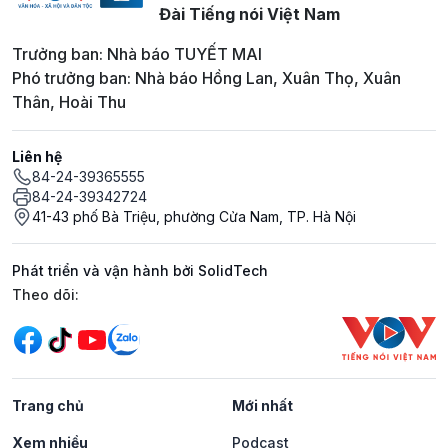
Đài Tiếng nói Việt Nam
Trưởng ban: Nhà báo TUYẾT MAI
Phó trưởng ban: Nhà báo Hồng Lan, Xuân Thọ, Xuân
Thân, Hoài Thu
Liên hệ
84-24-39365555
84-24-39342724
41-43 phố Bà Triệu, phường Cửa Nam, TP. Hà Nội
Phát triển và vận hành bởi SolidTech
Mạng xã hội
Theo dõi:
Trang chủ
Mới nhất
Xem nhiều
Podcast