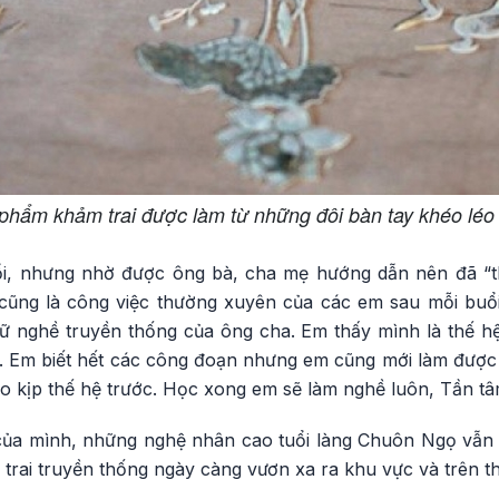
phẩm khảm trai được làm từ những đôi bàn tay khéo léo
ổi, nhưng nhờ được ông bà, cha mẹ hướng dẫn nên đã “
cũng là công việc thường xuyên của các em sau mỗi buổi
giữ nghề truyền thống của ông cha. Em thấy mình là thế hệ 
. Em biết hết các công đoạn nhưng em cũng mới làm đượ
o kịp thế hệ trước. Học xong em sẽ làm nghề luôn, Tần tâ
 của mình, những nghệ nhân cao tuổi làng Chuôn Ngọ vẫn 
trai truyền thống ngày càng vươn xa ra khu vực và trên thế