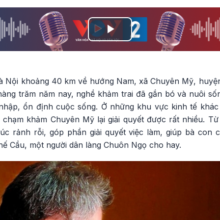
Play
Video
à Nội khoảng 40 km về hướng Nam, xã Chuyên Mỹ, huyện 
 hàng trăm năm nay, nghề khảm trai đã gắn bó và nuôi số
hập, ổn định cuộc sống. Ở những khu vực kinh tế khác 
chạm khảm Chuyên Mỹ lại giải quyết được rất nhiều. Từ
úc rảnh rỗi, góp phần giải quyết việc làm, giúp bà con
hế Cầu, một người dân làng Chuôn Ngọ cho hay.