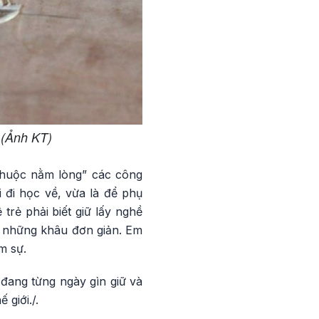
 (Ảnh KT)
thuộc nằm lòng” các công
 đi học về, vừa là để phụ
trẻ phải biết giữ lấy nghề
c những khâu đơn giản. Em
m sự.
đang từng ngày gìn giữ và
 giới./.