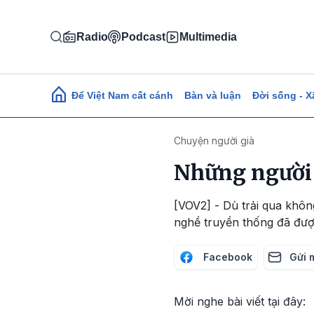
Nhảy đến nội dung
Radio
Podcast
Multimedia
Main navigation
Để Việt Nam cất cánh
Bàn và luận
Đời sống - X
Chuyện người già
Những người 
[VOV2] - Dù trải qua khôn
nghề truyền thống đã được
Facebook
Gửi 
Mời nghe bài viết tại đây: