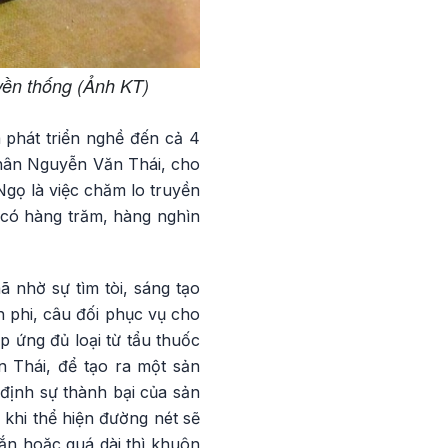
yền thống (Ảnh KT)
 phát triển nghề đến cả 4
nhân Nguyễn Văn Thái, cho
Ngọ là việc chăm lo truyền
 có hàng trăm, hàng nghìn
nhờ sự tìm tòi, sáng tạo
 phi, câu đối phục vụ cho
 ứng đủ loại từ tẩu thuốc
 Thái, để tạo ra một sản
định sự thành bại của sản
ì khi thể hiện đường nét sẽ
ắn hoặc quá dài thì khuôn