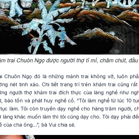
 trai Chuôn Ngọ được người thợ tỉ mỉ, chăm chút, đầu
ai Chuôn Ngọ đó là những mảnh trai không vỡ, luôn phẳ
ng nét tinh xảo. Chi tiết trang trí trên khảm trai cũng rấ
ững người thợ khảm trai đích thực của làng nghề như ng
, bảo tồn và phát huy nghề cổ. “Tôi làm nghề từ lúc 10 tuổ
ếp tục làm. Tôi còn truyền dạy nghề cho hàng trăm người, ch
 làng khác muốn làm thì tôi cũng dạy cho. Tôi dạy phải đế
ề của cha ông…”, bà Vui chia sẻ.