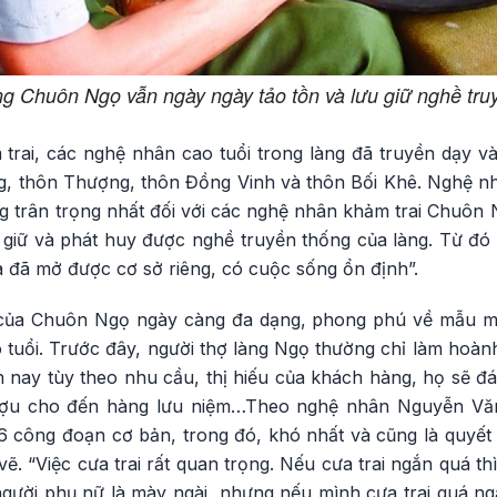
g Chuôn Ngọ vẫn ngày ngày tảo tồn và lưu giữ nghề tru
trai, các nghệ nhân cao tuổi trong làng đã truyền dạy và
ng, thôn Thượng, thôn Đồng Vinh và thôn Bối Khê. Nghệ 
g trân trọng nhất đối với các nghệ nhân khảm trai Chuôn 
 giữ và phát huy được nghề truyền thống của làng. Từ đó
 đã mở được cơ sở riêng, có cuộc sống ổn định”.
của Chuôn Ngọ ngày càng đa dạng, phong phú về mẫu mã 
tuổi. Trước đây, người thợ làng Ngọ thường chỉ làm hoành
nay tùy theo nhu cầu, thị hiếu của khách hàng, họ sẽ đáp
ượu cho đến hàng lưu niệm…Theo nghệ nhân Nguyễn Văn
6 công đoạn cơ bản, trong đó, khó nhất và cũng là quyết 
vẽ. “Việc cưa trai rất quan trọng. Nếu cưa trai ngắn quá th
người phụ nữ là mày ngài, nhưng nếu mình cưa trai quá ng