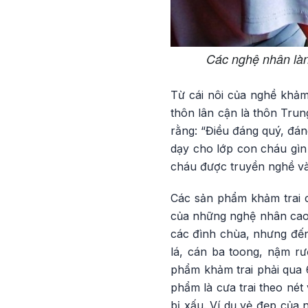
Các nghệ nhân làn
Từ cái nôi của nghề khảm 
thôn lân cận là thôn Tru
rằng: “Điều đáng quý, đán
dạy cho lớp con cháu gìn
cháu được truyền nghề và
Các sản phẩm khảm trai 
của những nghệ nhân cao 
các đình chùa, nhưng đến 
lá, cán ba toong, nậm r
phẩm khảm trai phải qua 
phẩm là cưa trai theo nét 
bị xấu. Ví dụ vẻ đẹp của 