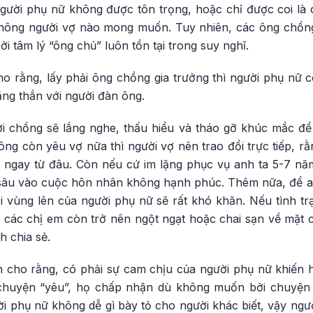
người phụ nữ không được tôn trọng, hoặc chỉ được coi là 
hông người vợ nào mong muốn. Tuy nhiên, các ông chồng
ởi tâm lý “ông chủ” luôn tồn tại trong suy nghĩ.
rằng, lấy phải ông chồng gia trưởng thì người phụ nữ c
ẳng thắn với người đàn ông.
ời chồng sẽ lắng nghe, thấu hiểu và tháo gỡ khúc mắc đ
ng còn yêu vợ nữa thì người vợ nên trao đổi trực tiếp, r
 ngay từ đâu. Còn nếu cứ im lặng phục vụ anh ta 5-7 năm
 sâu vào cuộc hôn nhân không hạnh phúc. Thêm nữa, để an
i vùng lên của người phụ nữ sẽ rất khó khăn. Nếu tình trạ
a các chị em còn trở nên ngột ngạt hoặc chai sạn về mặt 
h chia sẻ.
 cho rằng, có phải sự cam chịu của người phụ nữ khiến h
chuyện “yêu”, họ chấp nhận dù không muốn bởi chuyện 
i phụ nữ không dễ gì bày tỏ cho người khác biết, vậy ngư