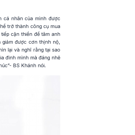
n cá nhân của mình được
thể trở thành công cụ mua
 tiếp cận thiền để tâm anh
a giảm được cơn thịnh nộ,
n lại và nghĩ rằng tại sao
gia đình mình mà đáng nhẽ
húc”- BS Khánh nói.