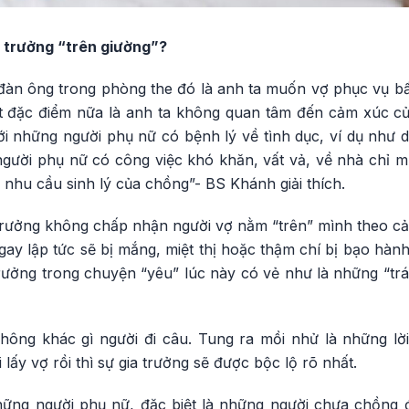
 trưởng “trên giường”?
đàn ông trong phòng the đó là anh ta muốn vợ phục vụ bất
 đặc điểm nữa là anh ta không quan tâm đến cảm xúc của
ới những người phụ nữ có bệnh lý về tình dục, ví dụ như 
người phụ nữ có công việc khó khăn, vất vả, về nhà chỉ m
 nhu cầu sinh lý của chồng”- BS Khánh giải thích.
rưởng không chấp nhận người vợ nằm “trên” mình theo cả
ay lập tức sẽ bị mắng, miệt thị hoặc thậm chí bị bạo hàn
rưởng trong chuyện “yêu” lúc này có vẻ như là những “trá
hông khác gì người đi câu. Tung ra mồi nhử là những lờ
ấy vợ rồi thì sự gia trưởng sẽ được bộc lộ rõ nhất.
hững người phụ nữ, đặc biệt là những người chưa chồng 