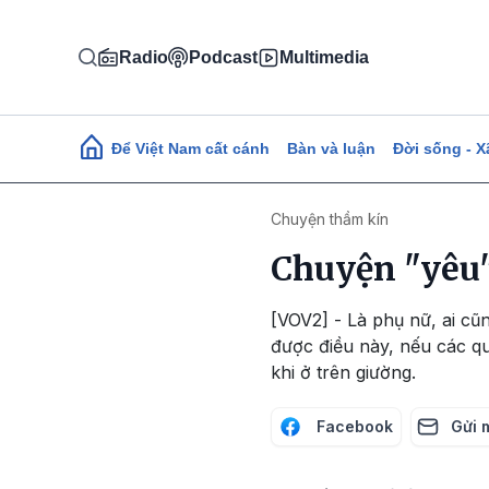
Nhảy đến nội dung
Radio
Podcast
Multimedia
Main navigation
Để Việt Nam cất cánh
Bàn và luận
Đời sống - X
Chuyện thầm kín
Chuyện "yêu"
[VOV2] - Là phụ nữ, ai c
được điều này, nếu các qu
khi ở trên giường.
Facebook
Gửi 