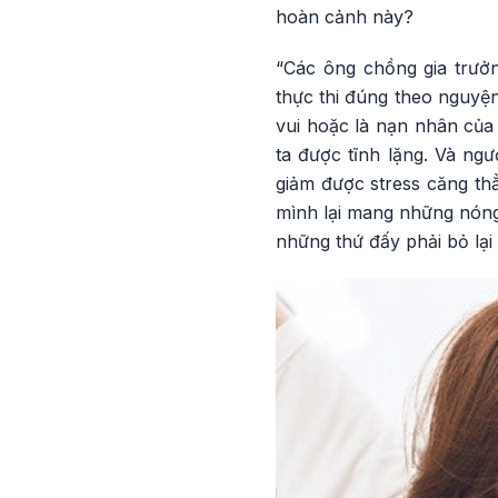
hoàn cảnh này?
“Các ông chồng gia trư
thực thi đúng theo nguyệ
vui hoặc là nạn nhân của 
ta được tĩnh lặng. Và ng
giảm được stress căng thẳ
mình lại mang những nóng 
những thứ đấy phải bỏ lạ