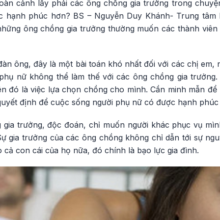
oàn cảnh lấy phải các ông chồng gia trưởng trong chuy
ược hạnh phúc hơn? BS – Nguyễn Duy Khánh- Trung tâm
những ông chồng gia trưởng thường muốn các thành viên t
đàn ông, đây là một bài toán khó nhất đối với các chị em, 
phụ nữ không thể làm thế với các ông chồng gia trưởng
ên đó là việc lựa chọn chồng cho mình. Cần minh mẫn để
u quyết định để cuộc sống người phụ nữ có được hạnh phúc
g gia trưởng, độc đoán, chỉ muốn người khác phục vụ mìn
ự gia trưởng của các ông chồng không chỉ dẫn tới sự nguy
 cả con cái của họ nữa, đó chính là bạo lực gia đình.