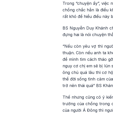
Trong “chuyện ấy”, việc 
chồng chắc hẳn là điều k
rất khó để hiểu điều này b
BS Nguyễn Duy Khánh cho 
đựng hai là nói chuyện th
“Nếu còn yêu vợ thì ngư
thuận. Còn nếu anh ta khô
để mình tìm cách tháo gỡ
nguy cơ chị em sẽ bị lún
ông chủ quá lâu thì cơ hộ
thể đời sống tình cảm củ
trở nên thái quá” BS Khán
Thế nhưng cũng có ý kiến
trưởng của chồng trong 
của người Á Đông thì ngườ