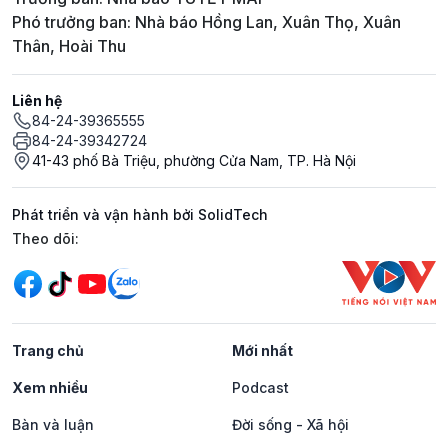
Phó trưởng ban: Nhà báo Hồng Lan, Xuân Thọ, Xuân
Thân, Hoài Thu
Liên hệ
84-24-39365555
84-24-39342724
41-43 phố Bà Triệu, phường Cửa Nam, TP. Hà Nội
Phát triển và vận hành bởi SolidTech
Mạng xã hội
Theo dõi:
Trang chủ
Mới nhất
Xem nhiều
Podcast
Bàn và luận
Đời sống - Xã hội