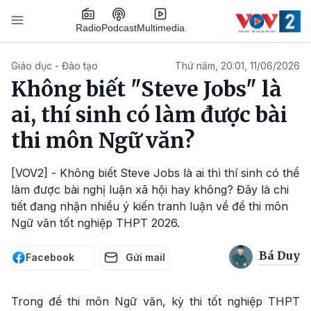
Nhảy đến nội dung
Podcast
Radio
Multimedia
Main navigation
Giáo dục - Đào tạo
Thứ năm, 20:01, 11/06/2026
Không biết "Steve Jobs" là
ai, thí sinh có làm được bài
thi môn Ngữ văn?
[VOV2] - Không biết Steve Jobs là ai thì thí sinh có thể
làm được bài nghị luận xã hội hay không? Đây là chi
tiết đang nhận nhiều ý kiến tranh luận về đề thi môn
Ngữ văn tốt nghiệp THPT 2026.
Bá Duy
Facebook
Gửi mail
Trong đề thi môn Ngữ văn, kỳ thi tốt nghiệp THPT