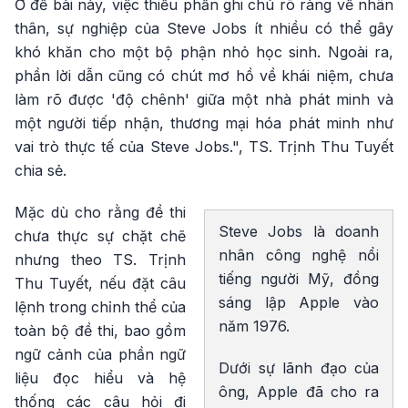
Ở đề bài này, việc thiếu phần ghi chú rõ ràng về nhân
thân, sự nghiệp của Steve Jobs ít nhiều có thể gây
khó khăn cho một bộ phận nhỏ học sinh. Ngoài ra,
phần lời dẫn cũng có chút mơ hồ về khái niệm, chưa
làm rõ được 'độ chênh' giữa một nhà phát minh và
một người tiếp nhận, thương mại hóa phát minh như
vai trò thực tế của Steve Jobs.", TS. Trịnh Thu Tuyết
chia sẻ.
Mặc dù cho rằng đề thi
Steve Jobs là doanh
chưa thực sự chặt chẽ
nhân công nghệ nổi
nhưng theo TS. Trịnh
tiếng người Mỹ, đồng
Thu Tuyết, nếu đặt câu
sáng lập Apple vào
lệnh trong chỉnh thể của
năm 1976.
toàn bộ đề thi, bao gồm
ngữ cảnh của phần ngữ
Dưới sự lãnh đạo của
liệu đọc hiểu và hệ
ông, Apple đã cho ra
thống các câu hỏi đi