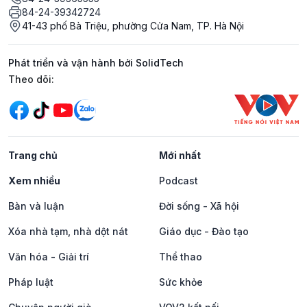
84-24-39342724
41-43 phố Bà Triệu, phường Cửa Nam, TP. Hà Nội
Phát triển và vận hành bởi SolidTech
Mạng xã hội
Theo dõi:
Trang chủ
Mới nhất
Xem nhiều
Podcast
Bàn và luận
Đời sống - Xã hội
Xóa nhà tạm, nhà dột nát
Giáo dục - Đào tạo
Văn hóa - Giải trí
Thể thao
Pháp luật
Sức khỏe