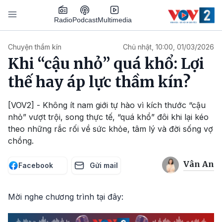
Nhảy đến nội dung
Podcast
Radio
Multimedia
Main navigation
Chuyện thầm kín
Chủ nhật, 10:00, 01/03/2026
Khi “cậu nhỏ” quá khổ: Lợi
thế hay áp lực thầm kín?
[VOV2] - Không ít nam giới tự hào vì kích thước “cậu
nhỏ” vượt trội, song thực tế, “quá khổ” đôi khi lại kéo
theo những rắc rối về sức khỏe, tâm lý và đời sống vợ
chồng.
Vân An
Facebook
Gửi mail
Mời nghe chương trình tại đây: