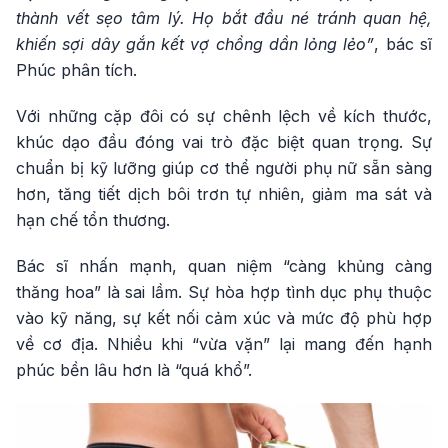
thành vết sẹo tâm lý. Họ bắt đầu né tránh quan hệ,
khiến sợi dây gắn kết vợ chồng dần lỏng lẻo”
, bác sĩ
Phúc phân tích.
Với những cặp đôi có sự chênh lệch về kích thước,
khúc dạo đầu đóng vai trò đặc biệt quan trọng. Sự
chuẩn bị kỹ lưỡng giúp cơ thể người phụ nữ sẵn sàng
hơn, tăng tiết dịch bôi trơn tự nhiên, giảm ma sát và
hạn chế tổn thương.
Bác sĩ nhấn mạnh, quan niệm “càng khủng càng
thăng hoa” là sai lầm. Sự hòa hợp tình dục phụ thuộc
vào kỹ năng, sự kết nối cảm xúc và mức độ phù hợp
về cơ địa. Nhiều khi “vừa vặn” lại mang đến hạnh
phúc bền lâu hơn là “quá khổ”.