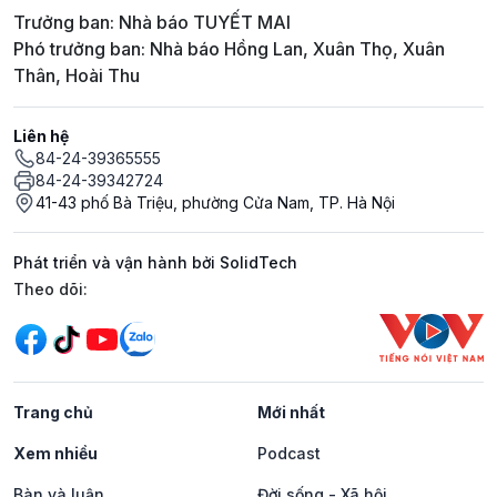
Trưởng ban: Nhà báo TUYẾT MAI
Phó trưởng ban: Nhà báo Hồng Lan, Xuân Thọ, Xuân
Thân, Hoài Thu
Liên hệ
84-24-39365555
84-24-39342724
41-43 phố Bà Triệu, phường Cửa Nam, TP. Hà Nội
Phát triển và vận hành bởi SolidTech
Mạng xã hội
Theo dõi:
Trang chủ
Mới nhất
Xem nhiều
Podcast
Bàn và luận
Đời sống - Xã hội