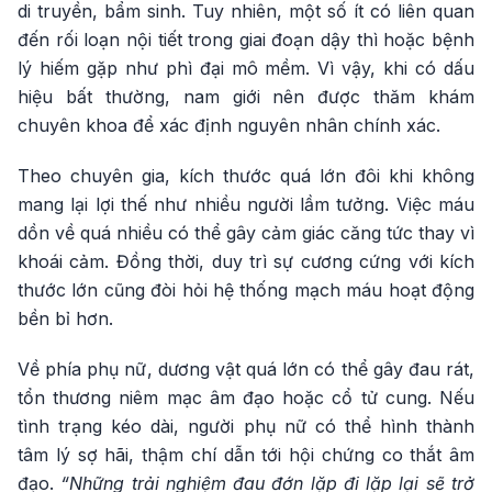
di truyền, bẩm sinh. Tuy nhiên, một số ít có liên quan
đến rối loạn nội tiết trong giai đoạn dậy thì hoặc bệnh
lý hiếm gặp như phì đại mô mềm. Vì vậy, khi có dấu
hiệu bất thường, nam giới nên được thăm khám
chuyên khoa để xác định nguyên nhân chính xác.
Theo chuyên gia, kích thước quá lớn đôi khi không
mang lại lợi thế như nhiều người lầm tưởng. Việc máu
dồn về quá nhiều có thể gây cảm giác căng tức thay vì
khoái cảm. Đồng thời, duy trì sự cương cứng với kích
thước lớn cũng đòi hỏi hệ thống mạch máu hoạt động
bền bỉ hơn.
Về phía phụ nữ, dương vật quá lớn có thể gây đau rát,
tổn thương niêm mạc âm đạo hoặc cổ tử cung. Nếu
tình trạng kéo dài, người phụ nữ có thể hình thành
tâm lý sợ hãi, thậm chí dẫn tới hội chứng co thắt âm
đạo.
“Những trải nghiệm đau đớn lặp đi lặp lại sẽ trở