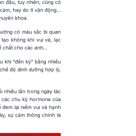
an đầu, tuy nhiên, cũng có
 cảm, hay do ít vận động…
chuyên khoa.
thường có màu sắc bi quan
tạo không khí vui vẻ, lạc
hể chất cho các anh…
u khi “đến kỳ” bằng nhiều
 chế độ dinh dưỡng hợp lý,
ổi nhiều lần trong ngày tác
là các chu kỳ hormone của
ể đem lại niềm vui và hạnh
y, sự cảm thông chính là