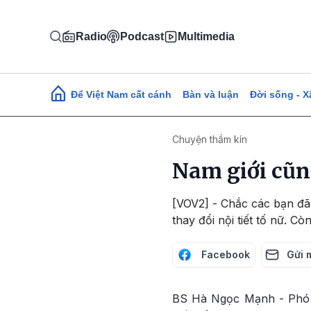
Nhảy đến nội dung
Radio
Podcast
Multimedia
Main navigation
Để Việt Nam cất cánh
Bàn và luận
Đời sống - X
Chuyện thầm kín
Nam giới cũn
[VOV2] - Chắc các bạn đã
thay đổi nội tiết tố nữ. C
Facebook
Gửi 
BS Hà Ngọc Mạnh - Phó 