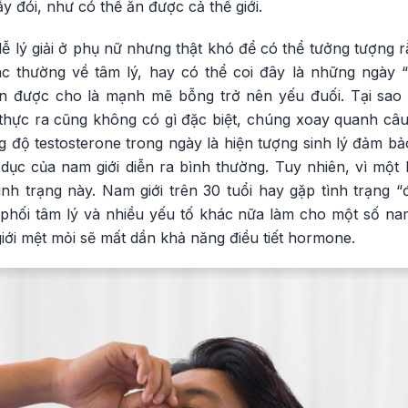
y đói, như có thể ăn được cả thế giới.
ễ lý giải ở phụ nữ nhưng thật khó để có thể tưởng tượng 
ác thường về tâm lý, hay có thể coi đây là những ngày 
 được cho là mạnh mẽ bỗng trở nên yếu đuối. Tại sao
hực ra cũng không có gì đặc biệt, chúng xoay quanh câ
 độ testosterone trong ngày là hiện tượng sinh lý đảm bả
 dục của nam giới diễn ra bình thường. Tuy nhiên, vì một
nh trạng này. Nam giới trên 30 tuổi hay gặp tình trạng “
phối tâm lý và nhiều yếu tố khác nữa làm cho một số nam 
iới mệt mỏi sẽ mất dần khả năng điều tiết hormone.