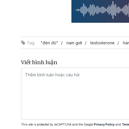
Tag:
"đèn đỏ"
nam giới
testosterone
ha
Viết bình luận
This site is protected by reCAPTCHA and the Google
Privacy Policy
and
Term