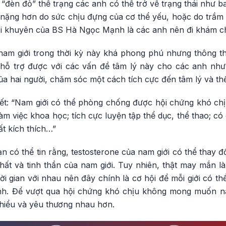
ỳ “đèn đỏ” thể trạng các anh có thể trở về trạng thái như b
 nặng hơn do sức chịu đựng của cơ thể yếu, hoặc do trầm
lời khuyên của BS Hà Ngọc Mạnh là các anh nên đi khám 
 nam giới trong thời kỳ này khá phong phú nhưng thông 
hỗ trợ được với các vấn đề tâm lý này cho các anh như 
ủa hai người, chăm sóc một cách tích cực đến tâm lý và t
: “Nam giới có thể phòng chống được hội chứng khó chị
àm việc khoa học; tích cực luyện tập thể dục, thể thao; có
t kích thích…”
n có thể tin rằng, testosterone của nam giới có thể thay đ
hất và tinh thần của nam giới. Tuy nhiên, thật may mắn 
i gian với nhau nên đây chính là cơ hội để mỗi giới có th
nh. Để vượt qua hội chứng khó chịu không mong muốn nà
 hiểu và yêu thương nhau hơn.