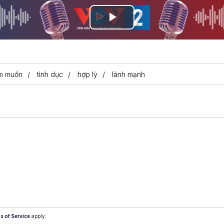
Play
Video
m muốn
tình dục
hợp lý
lành mạnh
s of Service
apply.