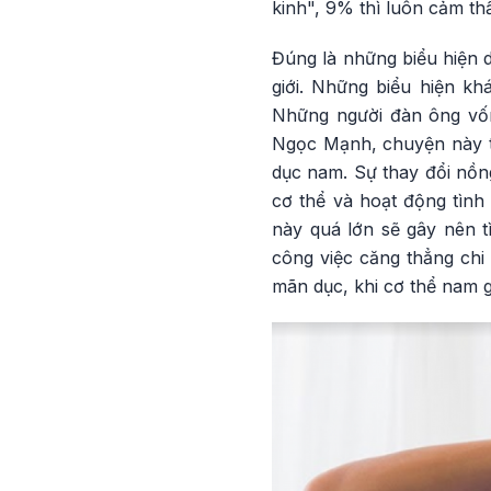
kinh", 9% thì luôn cảm thấ
Đúng là những biểu hiện d
giới. Những biểu hiện kh
Những người đàn ông vốn
Ngọc Mạnh, chuyện này t
dục nam. Sự thay đổi nồng
cơ thể và hoạt động tình
này quá lớn sẽ gây nên tì
công việc căng thẳng chi 
mãn dục, khi cơ thể nam g