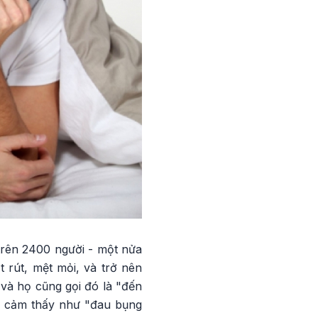
trên 2400 người - một nửa
t rút, mệt mỏi, và trở nên
và họ cũng gọi đó là "đến
% cảm thấy như "đau bụng