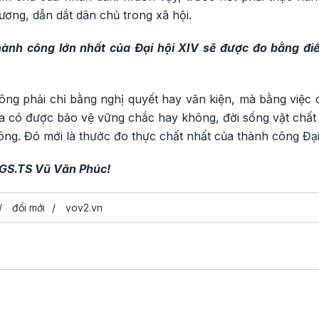
ơng, dẫn dắt dân chủ trong xã hội.
hành công lớn nhất của Đại hội XIV sẽ được đo bằng điề
ng phải chỉ bằng nghị quyết hay văn kiện, mà bằng việc đ
a có được bảo vệ vững chắc hay không, đời sống vật chất 
g. Đó mới là thước đo thực chất nhất của thành công Đại 
PGS.TS Vũ Văn Phúc!
đổi mới
vov2.vn