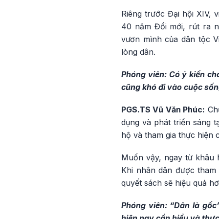
Riêng trước Đại hội XIV, 
40 năm Đổi mới, rút ra 
vươn mình của dân tộc Vi
lòng dân.
Phóng viên: Có ý kiến ch
cũng khó đi vào cuộc sốn
PGS.TS Vũ Văn Phúc:
Chủ
dụng và phát triển sáng 
hộ và tham gia thực hiện 
Muốn vậy, ngay từ khâu h
Khi nhân dân được tham g
quyết sách sẽ hiệu quả h
Phóng viên: “Dân là gốc”
hiện nay cần hiểu và thự