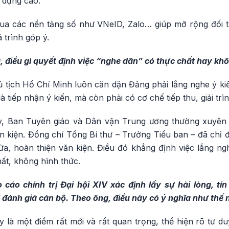
 dựng cao.
 qua các nền tảng số như VNeID, Zalo… giúp mở rộng đối t
 trình góp ý.
, điều gì quyết định việc “nghe dân” có thực chất hay kh
 tịch Hồ Chí Minh luôn căn dặn Đảng phải lắng nghe ý k
 tiếp nhận ý kiến, mà còn phải có cơ chế tiếp thu, giải trì
y, Ban Tuyên giáo và Dân vận Trung ương thường xuyên 
 kiện. Đồng chí Tổng Bí thư – Trưởng Tiểu ban – đã chỉ đ
a, hoàn thiện văn kiện. Điều đó khẳng định việc lắng ngh
hất, không hình thức.
cáo chính trị Đại hội XIV xác định lấy sự hài lòng, t
 đánh giá cán bộ. Theo ông, điều này có ý nghĩa như thế 
 là một điểm rất mới và rất quan trọng, thể hiện rõ tư duy