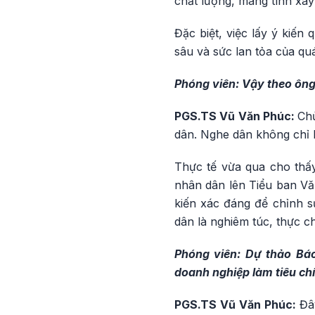
chất lượng, mang tính xây
Đặc biệt, việc lấy ý kiến
sâu và sức lan tỏa của quá
Phóng viên: Vậy theo ông
PGS.TS Vũ Văn Phúc:
Chủ
dân. Nghe dân không chỉ là
Thực tế vừa qua cho thấ
nhân dân lên Tiểu ban Văn
kiến xác đáng để chỉnh sử
dân là nghiêm túc, thực c
Phóng viên: Dự thảo Báo 
doanh nghiệp làm tiêu chí
PGS.TS Vũ Văn Phúc:
Đây