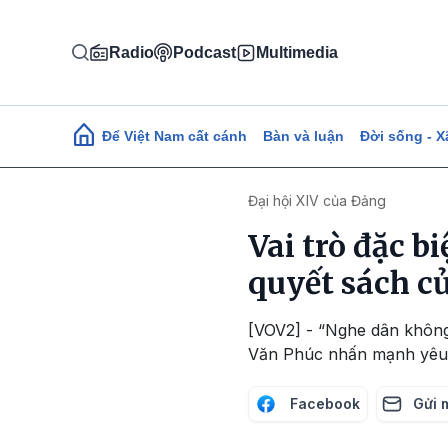
Nhảy đến nội dung
Radio
Podcast
Multimedia
Main navigation
Để Việt Nam cất cánh
Bàn và luận
Đời sống - X
Đại hội XIV của Đảng
Vai trò đặc b
quyết sách củ
[VOV2] - “Nghe dân không c
Văn Phúc nhấn mạnh yêu cầ
Facebook
Gửi 