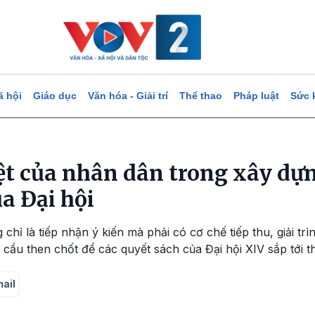
ã hội
Giáo dục
Văn hóa - Giải trí
Thể thao
Pháp luật
Sức 
iệt của nhân dân trong xây dự
a Đại hội
hỉ là tiếp nhận ý kiến mà phải có cơ chế tiếp thu, giải tr
u then chốt để các quyết sách của Đại hội XIV sắp tới th
mail