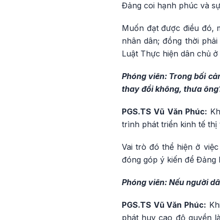
Đảng coi hạnh phúc và sự
Muốn đạt được điều đó, m
nhân dân; đồng thời phải
Luật Thực hiện dân chủ ở 
Phóng viên: Trong bối cản
thay đổi không, thưa ông
PGS.TS Vũ Văn Phúc:
Kh
trình phát triển kinh tế t
Vai trò đó thể hiện ở việ
đóng góp ý kiến để Đảng h
Phóng viên: Nếu người dân
PGS.TS Vũ Văn Phúc:
Khi
phát huy cao độ quyền l