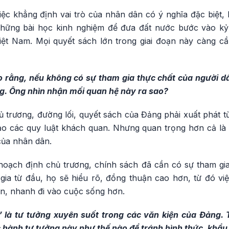
việc khẳng định vai trò của nhân dân có ý nghĩa đặc biệt, b
những bài học kinh nghiệm để đưa đất nước bước vào k
ệt Nam. Mọi quyết sách lớn trong giai đoạn này càng c
o rằng, nếu không có sự tham gia thực chất của người d
g. Ông nhìn nhận mối quan hệ này ra sao?
 trương, đường lối, quyết sách của Đảng phải xuất phát t
tạo các quy luật khách quan. Nhưng quan trọng hơn cả là 
của nhân dân.
oạch định chủ trương, chính sách đã cần có sự tham gia
ia từ đầu, họ sẽ hiểu rõ, đồng thuận cao hơn, từ đó việc
ơn, nhanh đi vào cuộc sống hơn.
 là tư tưởng xuyên suốt trong các văn kiện của Đảng. 
c hành tư tưởng này như thế nào để tránh hình thức, khẩu