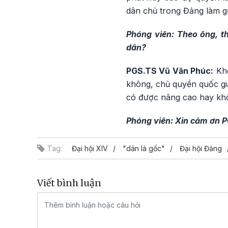
dân chủ trong Đảng làm gư
Phóng viên: Theo ông, t
dân?
PGS.TS Vũ Văn Phúc:
Khô
không, chủ quyền quốc gi
có được nâng cao hay khôn
Phóng viên: Xin cảm ơn 
Tag:
Đại hội XIV
"dân là gốc"
Đại hội Đảng
Viết bình luận