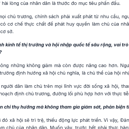
 hài lòng của nhân dân là thước đo mục tiêu phấn đấu.
ọi chủ trương, chính sách phải xuất phát từ nhu cầu, n
 có cơ chế thực chất để phát huy quyền làm chủ của nhâ
cơ sở.
h kinh tế thị trường và hội nhập quốc tế sâu rộng, vai tr
?
ông những không giảm mà còn được nâng cao hơn. Người
hị trường định hướng xã hội chủ nghĩa, là chủ thể của hội nh
c người dân làm chủ trên mọi lĩnh vực đời sống xã hội, tha
oạch định chủ trương, đường lối phù hợp hơn với thực tiễ
 chỉ thụ hưởng mà không tham gia giám sát, phản biện thì
 đó xã hội sẽ trì trệ, thiếu động lực phát triển. Vì vậy, 
àm chủ của nhân dân. Muốn vậy, trước hết phải thực hàn