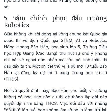
học cho các em", nhà báo Phùng Công Sưởng chia
sẻ.
5 năm chinh phục đấu trường
Robotics
Giữa không khí sôi động tại vòng chung kết Quốc gia
cuộc thi vô địch Quốc gia STEM, AI và Robotics,
Nông Hoàng Bảo Hân, học sinh lớp 5, Trường Tiểu
học Hợp Giang (Cao Bằng) thu hút sự chú ý không
chỉ bởi vẻ ngoài nhỏ nhắn mà còn bởi tinh thần thi
đấu đầy tự tin. Một chi tiết thú vị là dù mới 10 tuổi, Bảo
Hân lại đăng ký dự thi ở bảng Trung học cơ sở
(THCS).
Nói về quyết định này, Bảo Hân cho biết, vì trường
không có học sinh nào dự thi để thành lập đội nên
quyết định thi bảng THCS. Việc đối đầu với những
"đối thủ" lớn tuổi hơn không làm cô bé lo lắng, trái lại,