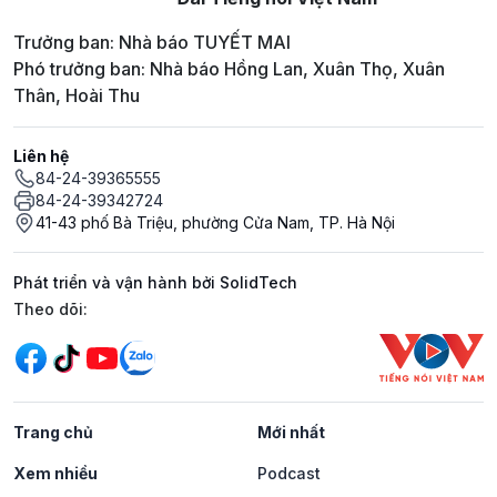
Trưởng ban: Nhà báo TUYẾT MAI
Phó trưởng ban: Nhà báo Hồng Lan, Xuân Thọ, Xuân
Thân, Hoài Thu
Liên hệ
84-24-39365555
84-24-39342724
41-43 phố Bà Triệu, phường Cửa Nam, TP. Hà Nội
Phát triển và vận hành bởi SolidTech
Mạng xã hội
Theo dõi:
Trang chủ
Mới nhất
Xem nhiều
Podcast