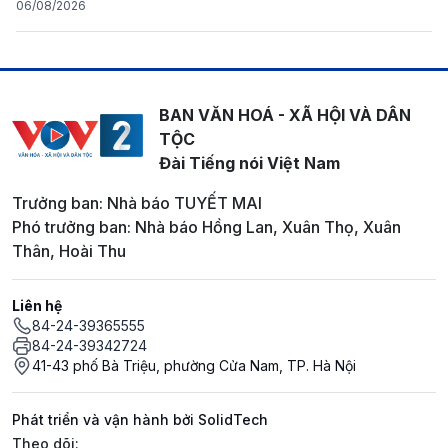
06/08/2026
BAN VĂN HOÁ - XÃ HỘI VÀ DÂN
TỘC
Đài Tiếng nói Việt Nam
Trưởng ban: Nhà báo TUYẾT MAI
Phó trưởng ban: Nhà báo Hồng Lan, Xuân Thọ, Xuân
Thân, Hoài Thu
Liên hệ
84-24-39365555
84-24-39342724
41-43 phố Bà Triệu, phường Cửa Nam, TP. Hà Nội
Phát triển và vận hành bởi SolidTech
Mạng xã hội
Theo dõi: