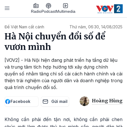
Nhảy đến nội dung
Podcast
Radio
Multimedia
Main navigation
Để Việt Nam cất cánh
Thứ năm, 06:30, 14/08/2025
Hà Nội chuyển đổi số để
vươn mình
[VOV2] - Hà Nội hiện đang phát triển hạ tầng dữ liệu
và trung tâm tích hợp hướng tới xây dựng chính
quyền số nhằm tăng chỉ số cải cách hành chính và cải
thiện trải nghiệm của người dân và doanh nghiệp trong
quá trình chuyển đổi số.
Hoàng Hùng
Facebook
Gửi mail
Không cần phải đến tận nơi, không cần phải chen
chúc mới làm được thủ tục mình cần, người dân Hà