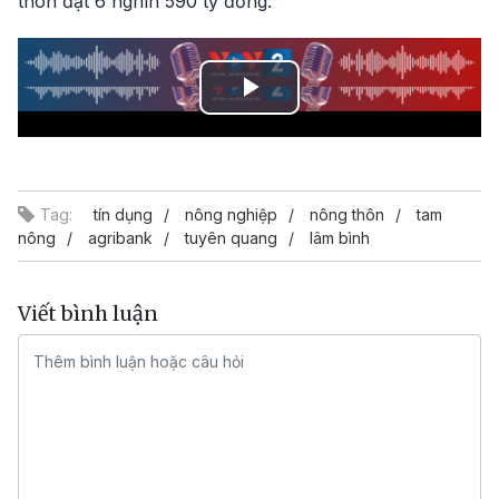
thôn đạt 6 nghìn 590 tỷ đồng.
Play
Video
Tag:
tín dụng
nông nghiệp
nông thôn
tam
nông
agribank
tuyên quang
lâm bình
Viết bình luận