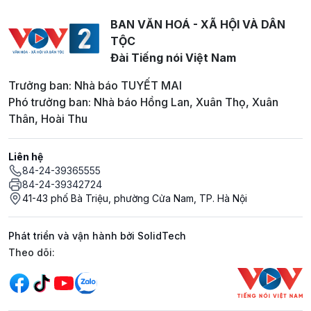
BAN VĂN HOÁ - XÃ HỘI VÀ DÂN
TỘC
Đài Tiếng nói Việt Nam
Trưởng ban: Nhà báo TUYẾT MAI
Phó trưởng ban: Nhà báo Hồng Lan, Xuân Thọ, Xuân
Thân, Hoài Thu
Liên hệ
84-24-39365555
84-24-39342724
41-43 phố Bà Triệu, phường Cửa Nam, TP. Hà Nội
Phát triển và vận hành bởi SolidTech
Mạng xã hội
Theo dõi: