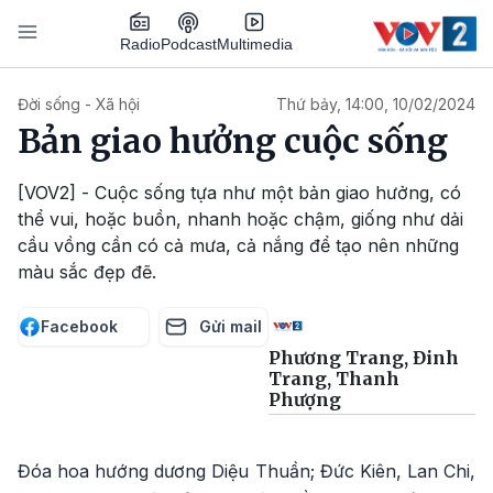
Nhảy đến nội dung
Podcast
Radio
Multimedia
Main navigation
Đời sống - Xã hội
Thứ bảy, 14:00, 10/02/2024
Bản giao hưởng cuộc sống
[VOV2] - Cuộc sống tựa như một bản giao hưởng, có
thể vui, hoặc buồn, nhanh hoặc chậm, giống như dải
cầu vồng cần có cả mưa, cả nắng để tạo nên những
màu sắc đẹp đẽ.
Facebook
Gửi mail
Phương Trang, Đinh
Trang, Thanh
Phượng
Đóa hoa hướng dương Diệu Thuần; Đức Kiên, Lan Chi,