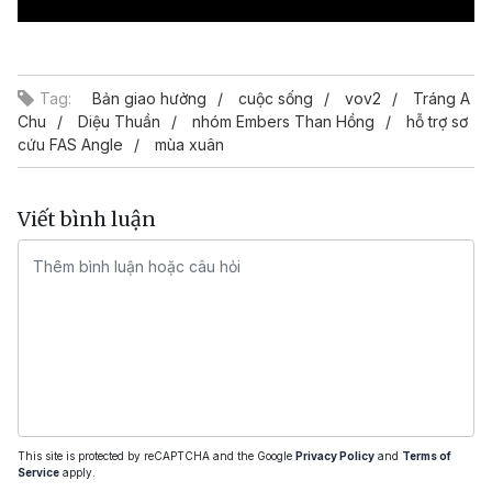
Video
Tag:
Bản giao hưởng
cuộc sống
vov2
Tráng A
Chu
Diệu Thuần
nhóm Embers Than Hồng
hỗ trợ sơ
cứu FAS Angle
mùa xuân
Viết bình luận
This site is protected by reCAPTCHA and the Google
Privacy Policy
and
Terms of
Service
apply.