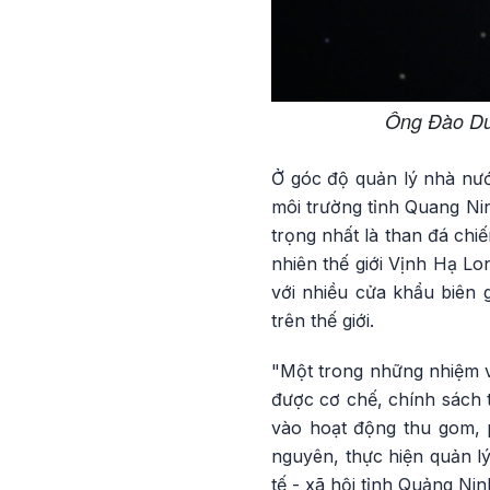
Ông Đào Duy
Ở góc độ quản lý nhà nướ
môi trường tỉnh Quang Nin
trọng nhất là than đá chi
nhiên thế giới Vịnh Hạ Lo
với nhiều cửa khẩu biên g
trên thế giới.
"Một trong những nhiệm v
được cơ chế, chính sách t
vào hoạt động thu gom, phâ
nguyên, thực hiện quản lý
tế - xã hội tỉnh Quảng Nin