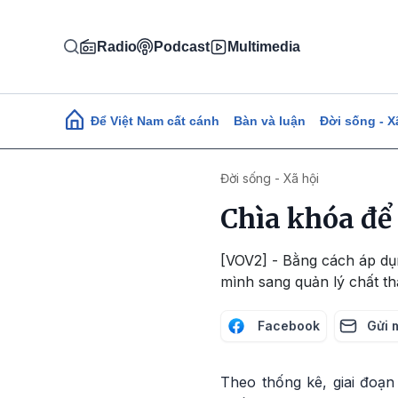
Nhảy đến nội dung
Radio
Podcast
Multimedia
Main navigation
Để Việt Nam cất cánh
Bàn và luận
Đời sống - X
Đời sống - Xã hội
Chìa khóa để 
[VOV2] - Bằng cách áp dụn
mình sang quản lý chất th
Facebook
Gửi 
Theo thống kê, giai đoạn 