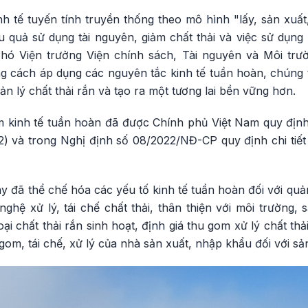
 tế tuyến tính truyền thống theo mô hình "lấy, sản xuất,
uả sử dụng tài nguyên, giảm chất thải và việc sử dụng ng
 Viện trưởng Viện chính sách, Tài nguyên và Môi trườn
g cách áp dụng các nguyên tắc kinh tế tuần hoàn, chúng 
n lý chất thải rắn và tạo ra một tương lai bền vững hơn.
m kinh tế tuần hoàn đã được Chính phủ Việt Nam quy định
2) và trong Nghị định số 08/2022/NĐ-CP quy định chi tiết
y đã thể chế hóa các yếu tố kinh tế tuần hoàn đối với quản 
hệ xử lý, tái chế chất thải, thân thiện với môi trường, 
oại chất thải rắn sinh hoạt, định giá thu gom xử lý chất thả
gom, tái chế, xử lý của nhà sản xuất, nhập khẩu đối với sản