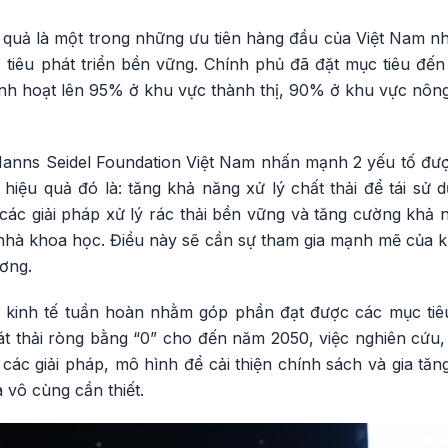
u quả là một trong những ưu tiên hàng đầu của Việt Nam n
 tiêu phát triển bền vững. Chính phủ đã đặt mục tiêu đến
sinh hoạt lên 95% ở khu vực thành thị, 90% ở khu vực nôn
Hanns Seidel Foundation Việt Nam nhấn mạnh 2 yếu tố đượ
n hiệu quả đó là: tăng khả năng xử lý chất thải để tái sử d
các giải pháp xử lý rác thải bền vững và tăng cường khả 
nhà khoa học. Điều này sẽ cần sự tham gia mạnh mẽ của k
ơng.
n kinh tế tuần hoàn nhằm góp phần đạt được các mục tiê
 thải ròng bằng “0” cho đến năm 2050, việc nghiên cứu, t
 các giải pháp, mô hình để cải thiện chính sách và gia tăng
à vô cùng cần thiết.