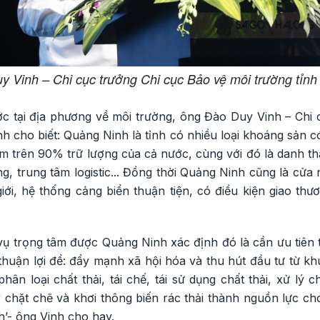
 Vinh – Chi cục trưởng Chi cục Bảo vệ môi trường tỉn
c tại địa phương về môi trường, ông Đào Duy Vinh – Chi 
h cho biết: Quảng Ninh là tỉnh có nhiều loại khoáng sản có
ếm trên 90% trữ lượng của cả nước, cùng với đó là danh t
ng, trung tâm logistic... Đồng thời Quảng Ninh cũng là cửa
iới, hệ thống cảng biển thuận tiện, có điều kiện giao thư
ụ trọng tâm được Quảng Ninh xác định đó là cần ưu tiên 
huận lợi để: đẩy mạnh xã hội hóa và thu hút đầu tư từ kh
n loại chất thải, tái chế, tái sử dụng chất thải, xử lý chất
 chặt chẽ và khơi thông biến rác thải thành nguồn lực ch
h’- ông Vinh cho hay.