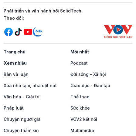
Phát triển và vận hành bởi SolidTech
Mạng xã hội
Theo dõi:
Trang chủ
Mới nhất
Xem nhiều
Podcast
Bàn và luận
Đời sống - Xã hội
Xóa nhà tạm, nhà dột nát
Giáo dục - Đào tạo
Văn hóa - Giải trí
Thể thao
Pháp luật
Sức khỏe
Chuyện người già
VOV2 kết nối
Chuyện thầm kín
Multimedia