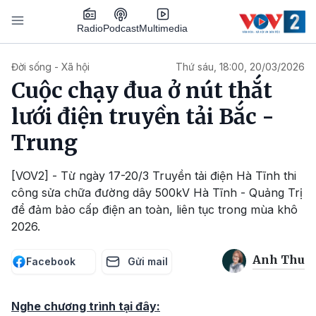
Nhảy đến nội dung
Podcast
Radio
Multimedia
Main navigation
Đời sống - Xã hội
Thứ sáu, 18:00, 20/03/2026
Cuộc chạy đua ở nút thắt
lưới điện truyền tải Bắc -
Trung
[VOV2] - Từ ngày 17-20/3 Truyền tải điện Hà Tĩnh thi
công sửa chữa đường dây 500kV Hà Tĩnh - Quảng Trị
để đảm bảo cấp điện an toàn, liên tục trong mùa khô
2026.
Anh Thu
Facebook
Gửi mail
Nghe chương trình tại đây: