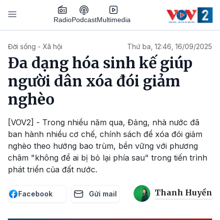
Nhảy đến nội dung
Podcast
Radio
Multimedia
Main navigation
Đời sống - Xã hội
Thứ ba, 12:46, 16/09/2025
Đa dạng hóa sinh kế giúp
người dân xóa đói giảm
nghèo
[VOV2] - Trong nhiều năm qua, Đảng, nhà nước đã
ban hành nhiều cơ chế, chính sách để xóa đói giảm
nghèo theo hướng bao trùm, bền vững với phương
châm "không để ai bị bỏ lại phía sau" trong tiến trình
phát triển của đất nước.
Thanh Huyền
Facebook
Gửi mail