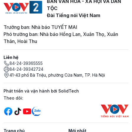
BAN VĂN HOÁ - XÃ HỘI VÀ DÂN
TỘC
Đài Tiếng nói Việt Nam
Trưởng ban: Nhà báo TUYẾT MAI
Phó trưởng ban: Nhà báo Hồng Lan, Xuân Thọ, Xuân
Thân, Hoài Thu
Liên hệ
84-24-39365555
84-24-39342724
41-43 phố Bà Triệu, phường Cửa Nam, TP. Hà Nội
Phát triển và vận hành bởi SolidTech
Mạng xã hội
Theo dõi:
Trang chủ
Mới nhất