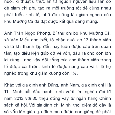
nuôi, kĩ thuật ủ thức ăn từ nguồn nguyên liệu sẵn có
để giảm chi phí, tạo ra môi trường tốt để cùng nhau
phát triển kinh tế, nhờ đó công tác giảm nghèo của
khu Mường Cả đã đạt được kết quả đáng mừng.
Anh Trần Ngọc Phong, Bí thư chi bộ khu Mường Cả,
xã Văn Miếu cho biết, tổ chăn nuôi có 17 thành viên
và từ khi thành lập đến nay luôn được cấp trên quan
tâm, tạo điều kiện giúp đỡ về vốn, đầu ra cho con lợn
lai rừng... nhờ vậy đời sống của các thành viên trong
tổ được cải thiện, kinh tế được nâng cao và tỉ lệ hộ
nghèo trong khu giảm xuống còn 1%.
Khác với gia đình anh Dũng, anh Nam, gia đình chị Hà
Thị Minh bắt đầu hành trình vượt lên nghèo đói từ
năm 2013 với 30 triệu đồng vay từ ngân hàng Chính
sách xã hội. Với gia đình chị Minh, thời điểm đó đây là
số vốn lớn giúp gia đình mua được con giống để phát