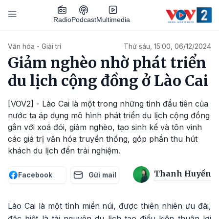
Nhảy đến nội dung
Podcast
Radio
Multimedia
Main navigation
Văn hóa - Giải trí
Thứ sáu, 15:00, 06/12/2024
Giảm nghèo nhờ phát triển
du lịch cộng đồng ở Lào Cai
[VOV2] - Lào Cai là một trong những tỉnh đầu tiên của
nước ta áp dụng mô hình phát triển du lịch cộng đồng
gắn với xoá đói, giảm nghèo, tạo sinh kế và tôn vinh
các giá trị văn hóa truyền thống, góp phần thu hút
khách du lịch đến trải nghiệm.
Thanh Huyền
Facebook
Gửi mail
Lào Cai là một tỉnh miền núi, được thiên nhiên ưu đãi,
đặc biệt là tài nguyên du lịch tạo điều kiện thuận lợi