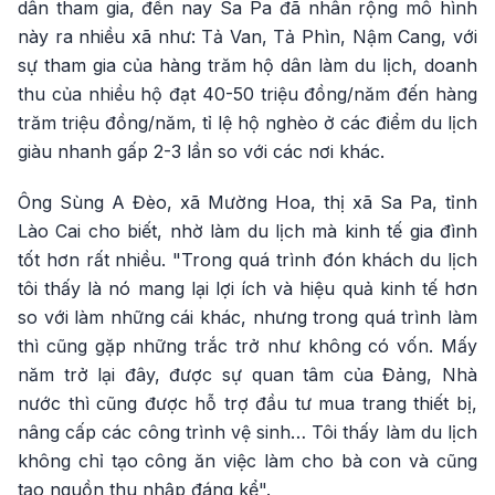
dân tham gia, đến nay Sa Pa đã nhân rộng mô hình
này ra nhiều xã như: Tả Van, Tả Phìn, Nậm Cang, với
sự tham gia của hàng trăm hộ dân làm du lịch, doanh
thu của nhiều hộ đạt 40-50 triệu đồng/năm đến hàng
trăm triệu đồng/năm, tỉ lệ hộ nghèo ở các điểm du lịch
giàu nhanh gấp 2-3 lần so với các nơi khác.
Ông Sùng A Đèo, xã Mường Hoa, thị xã Sa Pa, tỉnh
Lào Cai cho biết, nhờ làm du lịch mà kinh tế gia đình
tốt hơn rất nhiều. "Trong quá trình đón khách du lịch
tôi thấy là nó mang lại lợi ích và hiệu quả kinh tế hơn
so với làm những cái khác, nhưng trong quá trình làm
thì cũng gặp những trắc trở như không có vốn. Mấy
năm trở lại đây, được sự quan tâm của Đảng, Nhà
nước thì cũng được hỗ trợ đầu tư mua trang thiết bị,
nâng cấp các công trình vệ sinh… Tôi thấy làm du lịch
không chỉ tạo công ăn việc làm cho bà con và cũng
tạo nguồn thu nhập đáng kể".