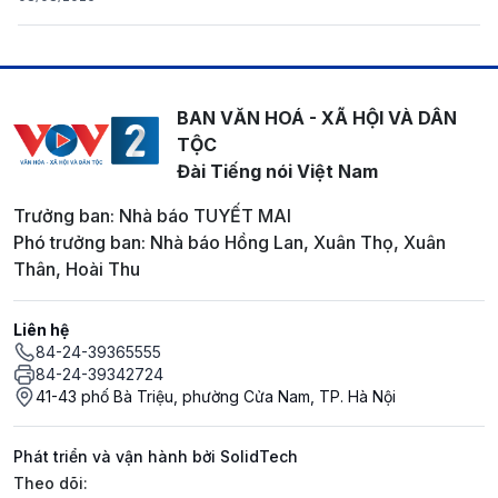
BAN VĂN HOÁ - XÃ HỘI VÀ DÂN
TỘC
Đài Tiếng nói Việt Nam
Trưởng ban: Nhà báo TUYẾT MAI
Phó trưởng ban: Nhà báo Hồng Lan, Xuân Thọ, Xuân
Thân, Hoài Thu
Liên hệ
84-24-39365555
84-24-39342724
41-43 phố Bà Triệu, phường Cửa Nam, TP. Hà Nội
Phát triển và vận hành bởi SolidTech
Mạng xã hội
Theo dõi: