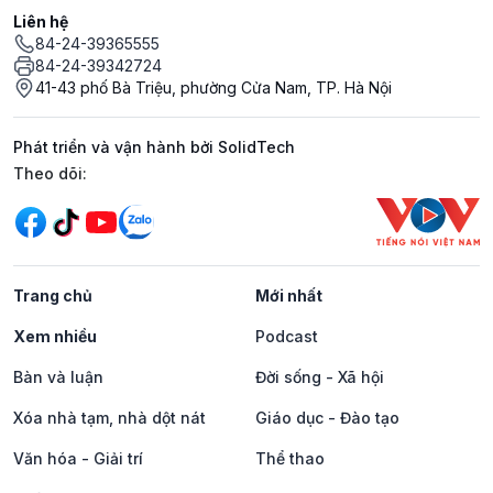
Liên hệ
84-24-39365555
84-24-39342724
41-43 phố Bà Triệu, phường Cửa Nam, TP. Hà Nội
Phát triển và vận hành bởi SolidTech
Mạng xã hội
Theo dõi:
Trang chủ
Mới nhất
Xem nhiều
Podcast
Bàn và luận
Đời sống - Xã hội
Xóa nhà tạm, nhà dột nát
Giáo dục - Đào tạo
Văn hóa - Giải trí
Thể thao