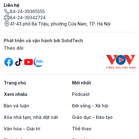
Liên hệ
84-24-39365555
84-24-39342724
41-43 phố Bà Triệu, phường Cửa Nam, TP. Hà Nội
Phát triển và vận hành bởi SolidTech
Mạng xã hội
Theo dõi:
Trang chủ
Mới nhất
Xem nhiều
Podcast
Bàn và luận
Đời sống - Xã hội
Xóa nhà tạm, nhà dột nát
Giáo dục - Đào tạo
Văn hóa - Giải trí
Thể thao