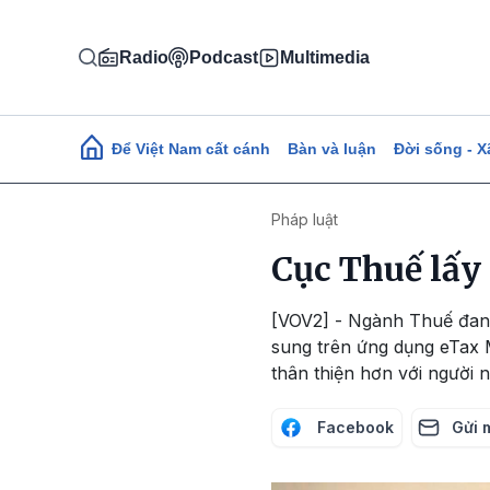
Nhảy đến nội dung
Radio
Podcast
Multimedia
Main navigation
Để Việt Nam cất cánh
Bàn và luận
Đời sống - X
Pháp luật
Cục Thuế lấy
[VOV2] - Ngành Thuế đang 
sung trên ứng dụng eTax Mo
thân thiện hơn với người 
Facebook
Gửi 