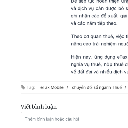
Để tiếp tục hoàn thiện ứn
và dịch vụ cần được bổ s
ghi nhận các đề xuất, gi
và các năm tiếp theo.
Theo cơ quan thuế, việc t
nâng cao trải nghiệm ngườ
Hiện nay, ứng dụng eTax
nghĩa vụ thuế, nộp thuế đi
về đất đai và nhiều dịch 
Tag:
eTax Mobile
chuyển đổi số ngành Thuế
Viết bình luận