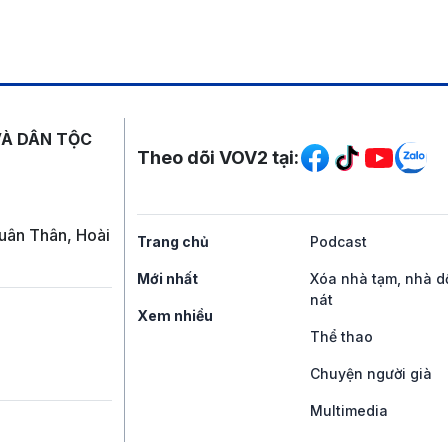
Mạng xã hội
VÀ DÂN TỘC
Theo dõi VOV2 tại:
uân Thân, Hoài
Trang chủ
Podcast
Mới nhất
Xóa nhà tạm, nhà d
nát
Xem nhiều
Thể thao
Chuyện người già
Multimedia