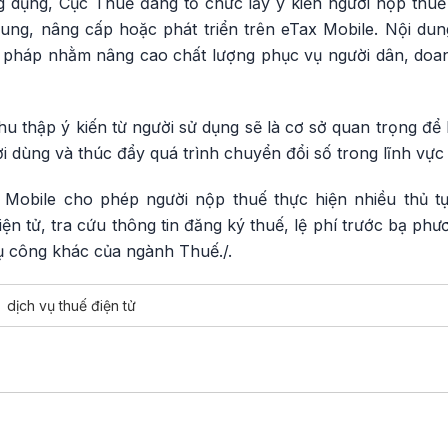
g dụng, Cục Thuế đang tổ chức lấy ý kiến người nộp thuế 
ung, nâng cấp hoặc phát triển trên eTax Mobile. Nội dun
ải pháp nhằm nâng cao chất lượng phục vụ người dân, do
hu thập ý kiến từ người sử dụng sẽ là cơ sở quan trọng để 
i dùng và thúc đẩy quá trình chuyển đổi số trong lĩnh vực 
 Mobile cho phép người nộp thuế thực hiện nhiều thủ tụ
ện tử, tra cứu thông tin đăng ký thuế, lệ phí trước bạ phươ
vụ công khác của ngành Thuế./.
dịch vụ thuế điện tử