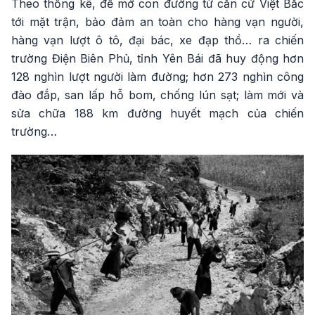
Theo thống kê, để mở con đường từ căn cứ Việt Bắc
tới mặt trận, bảo đảm an toàn cho hàng vạn người,
hàng vạn lượt ô tô, đại bác, xe đạp thồ… ra chiến
trường Điện Biên Phủ, tỉnh Yên Bái đã huy động hơn
128 nghìn lượt người làm đường; hơn 273 nghìn công
đào đắp, san lấp hỗ bom, chống lún sạt; làm mới và
sửa chữa 188 km đường huyết mạch của chiến
trường…