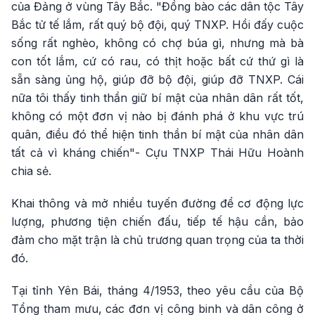
của Đảng ở vùng Tây Bắc. "Đồng bào các dân tộc Tây
Bắc tử tế lắm, rất quý bộ đội, quý TNXP. Hồi đấy cuộc
sống rất nghèo, không có chợ búa gì, nhưng mà bà
con tốt lắm, cứ có rau, có thịt hoặc bất cứ thứ gì là
sẵn sàng ủng hộ, giúp đỡ bộ đội, giúp đỡ TNXP. Cái
nữa tôi thấy tinh thần giữ bí mật của nhân dân rất tốt,
không có một đơn vị nào bị đánh phá ở khu vực trú
quân, điều đó thể hiện tinh thần bí mật của nhân dân
tất cả vì kháng chiến"- Cựu TNXP Thái Hữu Hoành
chia sẻ.
Khai thông và mở nhiều tuyến đường để cơ động lực
lượng, phương tiện chiến đấu, tiếp tế hậu cần, bảo
đảm cho mặt trận là chủ trương quan trọng của ta thời
đó.
Tại tỉnh Yên Bái, tháng 4/1953, theo yêu cầu của Bộ
Tổng tham mưu, các đơn vị công binh và dân công ở