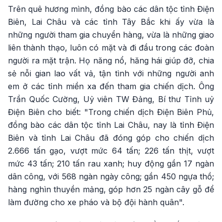
Trên quê hương mình, đồng bào các dân tộc tỉnh Điện
Biên, Lai Châu và các tỉnh Tây Bắc khi ấy vừa là
những người tham gia chuyển hàng, vừa là những giao
liên thành thạo, luôn có mặt và đi đầu trong các đoàn
người ra mặt trận. Họ năng nổ, hăng hái giúp đỡ, chia
sẻ nỗi gian lao vất vả, tận tình với những người anh
em ở các tỉnh miền xa đến tham gia chiến dịch. Ông
Trần Quốc Cường, Uỷ viên TW Đảng, Bí thư Tỉnh uỷ
Điện Biên cho biết: "Trong chiến dịch Điện Biên Phủ,
đồng bào các dân tộc tỉnh Lai Châu, nay là tỉnh Điện
Biên và tỉnh Lai Châu đã đóng góp cho chiến dịch
2.666 tấn gạo, vượt mức 64 tấn; 226 tấn thịt, vượt
mức 43 tấn; 210 tấn rau xanh; huy động gần 17 ngàn
dân công, với 568 ngàn ngày công; gần 450 ngựa thồ;
hàng nghìn thuyền mảng, góp hơn 25 ngàn cây gỗ để
làm đường cho xe pháo và bộ đội hành quân".