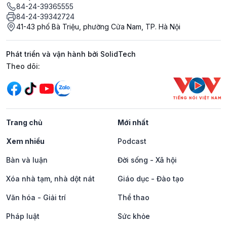
84-24-39365555
84-24-39342724
41-43 phố Bà Triệu, phường Cửa Nam, TP. Hà Nội
Phát triển và vận hành bởi SolidTech
Mạng xã hội
Theo dõi:
Trang chủ
Mới nhất
Xem nhiều
Podcast
Bàn và luận
Đời sống - Xã hội
Xóa nhà tạm, nhà dột nát
Giáo dục - Đào tạo
Văn hóa - Giải trí
Thể thao
Pháp luật
Sức khỏe