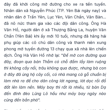
đây đã khởi công mở đường cho xe ra tiền tuyến.
Nhân dân xã Nguyễn Phúc (TP. Yên Bái ngày nay) và
nhân dân ở Trấn Yên, Lục Yên, Văn Chấn, Văn Bàn…
đã nô nức tham gia vào các đội dân công. Ông Hà
Văn Hổ, người dân ở xã Thượng Bằng La, huyện Văn
Chấn (Yên Bái) khi ấy mới 10 tuổi, nhưng đã hăng hái
phụ giúp các cô chú dân công và thanh niên xung
phong mở tuyến đường 13 chạy qua xã nhà lên chiến
dịch. Ông Hà Văn Hổ nhớ lại: "
Để mở con đường qua
đây, đoạn qua bản Thẳm có chỗ đầm lầy làm ruộng
thì không cấy nổi, trâu không qua được, nhưng bà con
ở đây đã ủng hộ cây cối, có nhà mang cả gỗ chuẩn bị
làm nhà ra để cho dân công lát ngang, lát dọc rồi đổ
đất lên làm nền. Máy bay thì rất là nhiều, từ bản Dạ
đến đỉnh đèo Lũng Lô hầu như máy bay ngày nào
cũng đến bắn phá".