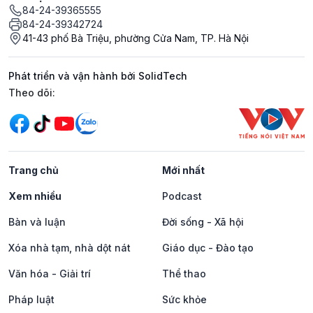
84-24-39365555
84-24-39342724
41-43 phố Bà Triệu, phường Cửa Nam, TP. Hà Nội
Phát triển và vận hành bởi SolidTech
Mạng xã hội
Theo dõi:
Trang chủ
Mới nhất
Xem nhiều
Podcast
Bàn và luận
Đời sống - Xã hội
Xóa nhà tạm, nhà dột nát
Giáo dục - Đào tạo
Văn hóa - Giải trí
Thể thao
Pháp luật
Sức khỏe