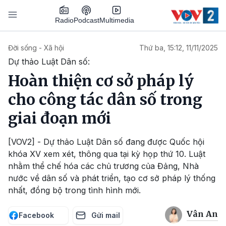
Nhảy đến nội dung
Podcast
Radio
Multimedia
Main navigation
Đời sống - Xã hội
Thứ ba, 15:12, 11/11/2025
Dự thảo Luật Dân số:
Hoàn thiện cơ sở pháp lý
cho công tác dân số trong
giai đoạn mới
[VOV2] - Dự thảo Luật Dân số đang được Quốc hội
khóa XV xem xét, thông qua tại kỳ họp thứ 10. Luật
nhằm thể chế hóa các chủ trương của Đảng, Nhà
nước về dân số và phát triển, tạo cơ sở pháp lý thống
nhất, đồng bộ trong tình hình mới.
Vân An
Facebook
Gửi mail