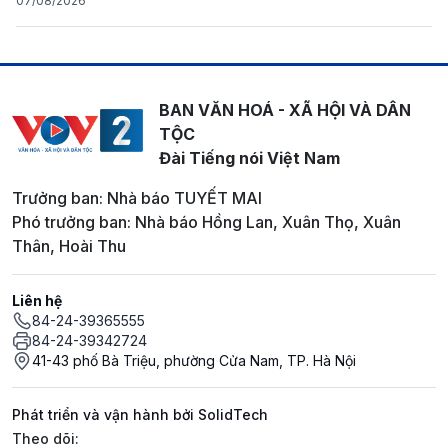
07/08/2026
BAN VĂN HOÁ - XÃ HỘI VÀ DÂN
TỘC
Đài Tiếng nói Việt Nam
Trưởng ban: Nhà báo TUYẾT MAI
Phó trưởng ban: Nhà báo Hồng Lan, Xuân Thọ, Xuân
Thân, Hoài Thu
Liên hệ
84-24-39365555
84-24-39342724
41-43 phố Bà Triệu, phường Cửa Nam, TP. Hà Nội
Phát triển và vận hành bởi SolidTech
Mạng xã hội
Theo dõi: