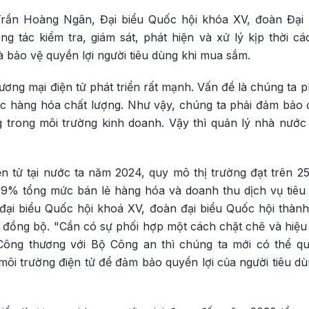
rần Hoàng Ngân, Đại biểu Quốc hội khóa XV, đoàn Đại
g tác kiểm tra, giám sát, phát hiện và xử lý kịp thời cá
à bảo vệ quyền lợi người tiêu dùng khi mua sắm.
hương mại điện tử phát triển rất mạnh. Vấn đề là chúng ta p
c hàng hóa chất lượng. Như vậy, chúng ta phải đảm bảo 
 trong môi trường kinh doanh. Vậy thì quản lý nhà nướ
n tử tại nước ta năm 2024, quy mô thị trường đạt trên 2
9% tổng mức bán lẻ hàng hóa và doanh thu dịch vụ tiêu 
đại biểu Quốc hội khoá XV, đoàn đại biểu Quốc hội thà
p đồng bộ. "Cần có sự phối hợp một cách chặt chẽ và hiệu
ông thương với Bộ Công an thì chúng ta mới có thể qu
môi trường điện tử để đảm bảo quyền lợi của người tiêu dù