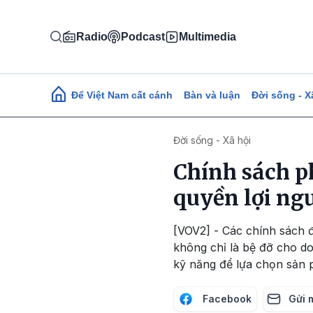
Nhảy đến nội dung
Radio
Podcast
Multimedia
Main navigation
Để Việt Nam cất cánh
Bàn và luận
Đời sống - X
Đời sống - Xã hội
Chính sách ph
quyền lợi ng
[VOV2] - Các chính sách 
không chỉ là bệ đỡ cho do
kỹ năng để lựa chọn sản 
Facebook
Gửi 