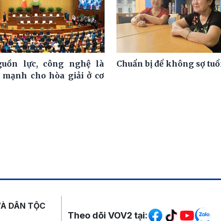
guồn lực, công nghệ là
Chuẩn bị để không sợ tuổ
c mạnh cho hòa giải ở cơ
Mạng xã hội
VÀ DÂN TỘC
Theo dõi VOV2 tại: