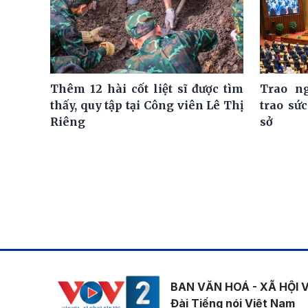
Thêm 12 hài cốt liệt sĩ được tìm
Trao n
thấy, quy tập tại Công viên Lê Thị
trao sứ
Riêng
sở
BAN VĂN HOÁ - XÃ HỘI 
Đài Tiếng nói Việt Nam