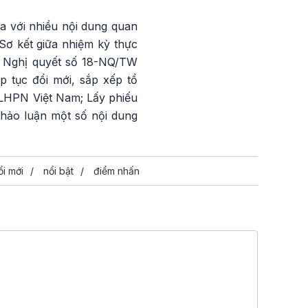
a với nhiều nội dung quan
Sơ kết giữa nhiệm kỳ thực
ện Nghị quyết số 18-NQ/TW
 tục đổi mới, sắp xếp tổ
i LHPN Việt Nam; Lấy phiếu
thảo luận một số nội dung
ổi mới
nổi bật
điểm nhấn