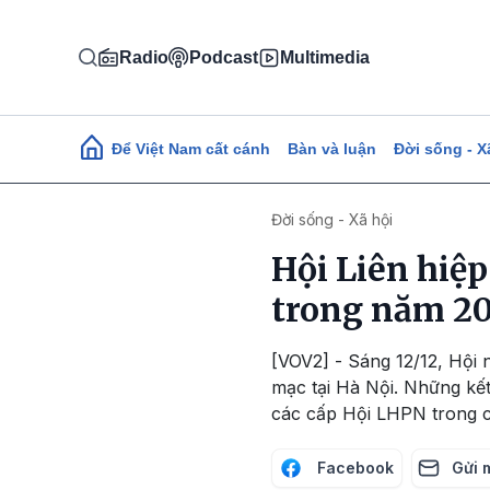
Nhảy đến nội dung
Radio
Podcast
Multimedia
Main navigation
Để Việt Nam cất cánh
Bàn và luận
Đời sống - X
Đời sống - Xã hội
Hội Liên hiệ
trong năm 2
[VOV2] - Sáng 12/12, Hội
mạc tại Hà Nội. Những kết
các cấp Hội LHPN trong 
Facebook
Gửi 