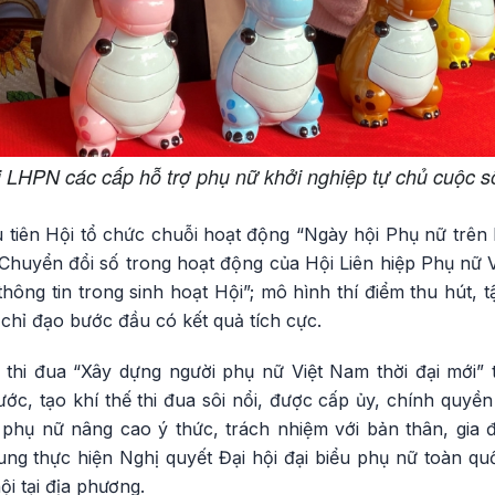
 LHPN các cấp hỗ trợ phụ nữ khởi nghiệp tự chủ cuộc 
tiên Hội tổ chức chuỗi hoạt động “Ngày hội Phụ nữ trên 
“Chuyển đổi số trong hoạt động của Hội Liên hiệp Phụ nữ 
hông tin trong sinh hoạt Hội”; mô hình thí điểm thu hút,
chỉ đạo bước đầu có kết quả tích cực.
thi đua “Xây dựng người phụ nữ Việt Nam thời đại mới” 
ước, tạo khí thế thi đua sôi nổi, được cấp ủy, chính quyề
, phụ nữ nâng cao ý thức, trách nhiệm với bản thân, gia 
ng thực hiện Nghị quyết Đại hội đại biểu phụ nữ toàn quố
hội tại địa phương.