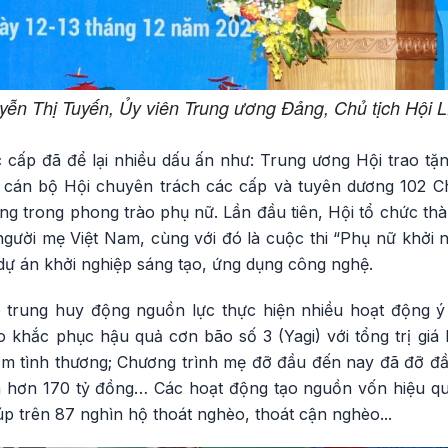
ễn Thị Tuyến, Ủy viên Trung ương Đảng, Chủ tịch Hộ
ấp đã để lại nhiều dấu ấn như: Trung ương Hội trao tặ
0 cán bộ Hội chuyên trách các cấp và tuyên dương 102 C
ng trong phong trào phụ nữ. Lần đầu tiên, Hội tổ chức th
người mẹ Việt Nam, cùng với đó là cuộc thi “Phụ nữ khởi 
dự án khởi nghiệp sáng tạo, ứng dụng công nghệ.
p trung huy động nguồn lực thực hiện nhiều hoạt động ý
o khắc phục hậu quả cơn bão số 3 (Yagi) với tổng trị giá
m tình thương; Chương trình mẹ đỡ đầu đến nay đã đỡ đầ
 giá hơn 170 tỷ đồng… Các hoạt động tạo nguồn vốn hiệu 
iúp trên 87 nghìn hộ thoát nghèo, thoát cận nghèo...