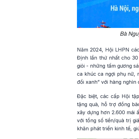
Bà Nguy
Năm 2024, Hội LHPN các c
Định lần thứ nhất cho 3
giỏi - những tấm gương sá
ca khúc ca ngợi phụ nữ, 
đổi xanh” với hàng nghìn 
Đặc biệt, các cấp Hội tậ
tặng quà, hỗ trợ đồng bà
xây dựng hơn 2.600 mái ấ
với tổng số tiền/quà trị
khăn phát triển kinh tế, g