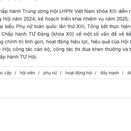
Chấp hành Trung ương Hội LHPN Việt Nam khóa XIII diễn r
g Hội năm 2024, kế hoạch triển khai nhiệm vụ năm 2025; 
đại biểu Phụ nữ toàn quốc lần thứ XIII; Tổng kết thực hi
 Chấp hành TƯ Đảng (khóa XII) về một số vấn đề về tiếp
 chính trị tinh gọn, hoạt động hiệu lực, hiệu quả của Hộ
o Hội; công tác cán bộ, công tác thi đua khen thưởng và 
ấp hành TƯ Hội.
ác cấp
hội viên
phụ nữ
hoạt động hội
đẩy mạnh
đ