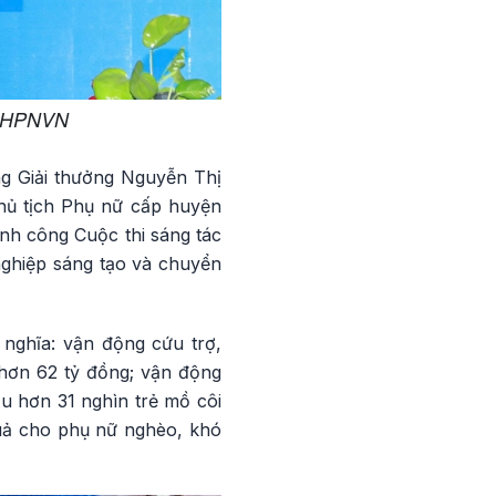
i LHPNVN
ng Giải thưởng Nguyễn Thị
hủ tịch Phụ nữ cấp huyện
ành công Cuộc thi sáng tác
nghiệp sáng tạo và chuyển
 nghĩa: vận động cứu trợ,
 hơn 62 tỷ đồng; vận động
u hơn 31 nghìn trẻ mồ côi
quả cho phụ nữ nghèo, khó