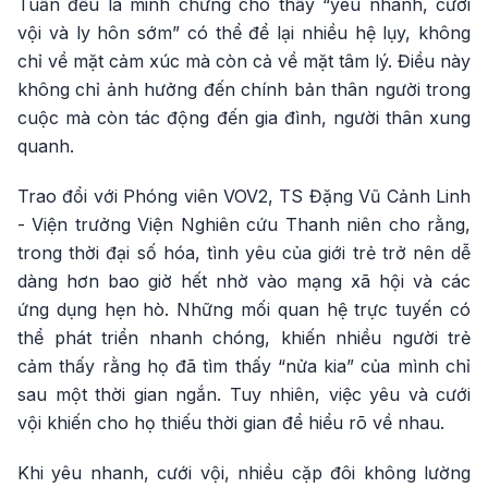
Tuấn đều là minh chứng cho thấy “yêu nhanh, cưới
vội và ly hôn sớm” có thể để lại nhiều hệ lụy, không
chỉ về mặt cảm xúc mà còn cả về mặt tâm lý. Điều này
không chỉ ảnh hưởng đến chính bản thân người trong
cuộc mà còn tác động đến gia đình, người thân xung
quanh.
Trao đổi với Phóng viên VOV2, TS Đặng Vũ Cảnh Linh
- Viện trưởng Viện Nghiên cứu Thanh niên cho rằng,
trong thời đại số hóa, tình yêu của giới trẻ trở nên dễ
dàng hơn bao giờ hết nhờ vào mạng xã hội và các
ứng dụng hẹn hò. Những mối quan hệ trực tuyến có
thể phát triển nhanh chóng, khiến nhiều người trẻ
cảm thấy rằng họ đã tìm thấy “nửa kia” của mình chỉ
sau một thời gian ngắn. Tuy nhiên, việc yêu và cưới
vội khiến cho họ thiếu thời gian để hiểu rõ về nhau.
Khi yêu nhanh, cưới vội, nhiều cặp đôi không lường