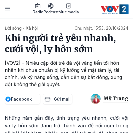
Nhảy đến nội dung
Podcast
Radio
Multimedia
Main navigation
Đời sống - Xã hội
Chủ nhật, 15:53, 20/10/2024
Khi người trẻ yêu nhanh,
cưới vội, ly hôn sớm
[VOV2] - Nhiều cặp đôi trẻ đã vội vàng tiến tới hôn
nhân khi chưa chuẩn bị kỹ lưỡng về mặt tâm lý, tài
chính, và kỹ năng sống, dẫn đến sự bất đồng, xung
đột không thể giải quyết.
Mỹ Trang
Facebook
Gửi mail
Những năm gần đây, tình trạng yêu nhanh, cưới vội
và ly hôn sớm đang trở thành vấn đề nổi cộm trong