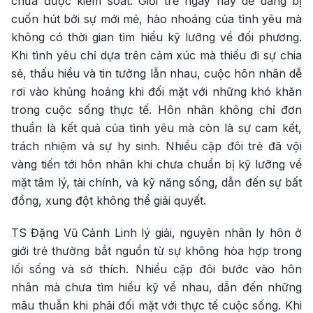
chưa được kiểm soát. Giới trẻ ngày nay dễ dàng bị
cuốn hút bởi sự mới mẻ, hào nhoáng của tình yêu mà
không có thời gian tìm hiểu kỹ lưỡng về đối phương.
Khi tình yêu chỉ dựa trên cảm xúc mà thiếu đi sự chia
sẻ, thấu hiểu và tin tưởng lẫn nhau, cuộc hôn nhân dễ
rơi vào khủng hoảng khi đối mặt với những khó khăn
trong cuộc sống thực tế. Hôn nhân không chỉ đơn
thuần là kết quả của tình yêu mà còn là sự cam kết,
trách nhiệm và sự hy sinh. Nhiều cặp đôi trẻ đã vội
vàng tiến tới hôn nhân khi chưa chuẩn bị kỹ lưỡng về
mặt tâm lý, tài chính, và kỹ năng sống, dẫn đến sự bất
đồng, xung đột không thể giải quyết.
TS Đặng Vũ Cảnh Linh lý giải, nguyên nhân ly hôn ở
giới trẻ thường bắt nguồn từ sự không hòa hợp trong
lối sống và sở thích. Nhiều cặp đôi bước vào hôn
nhân mà chưa tìm hiểu kỹ về nhau, dẫn đến những
mâu thuẫn khi phải đối mặt với thực tế cuộc sống. Khi