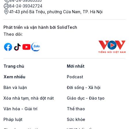
84-24-39365555
84-24-39342724
41-43 phố Bà Triệu, phường Cửa Nam, TP. Hà Nội
Phát triển và vận hành bởi SolidTech
Mạng xã hội
Theo dõi:
Trang chủ
Mới nhất
Xem nhiều
Podcast
Bàn và luận
Đời sống - Xã hội
Xóa nhà tạm, nhà dột nát
Giáo dục - Đào tạo
Văn hóa - Giải trí
Thể thao
Pháp luật
Sức khỏe