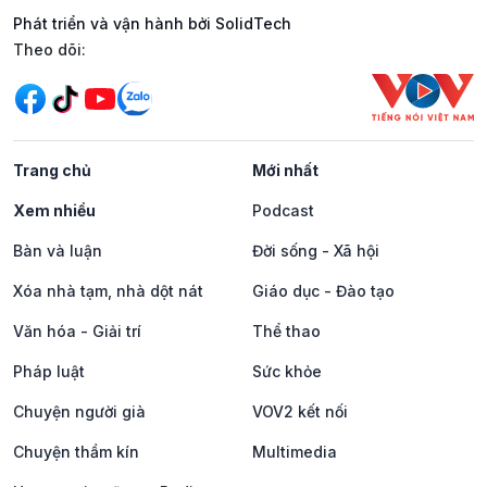
Phát triển và vận hành bởi SolidTech
Mạng xã hội
Theo dõi:
Trang chủ
Mới nhất
Xem nhiều
Podcast
Bàn và luận
Đời sống - Xã hội
Xóa nhà tạm, nhà dột nát
Giáo dục - Đào tạo
Văn hóa - Giải trí
Thể thao
Pháp luật
Sức khỏe
Chuyện người già
VOV2 kết nối
Chuyện thầm kín
Multimedia