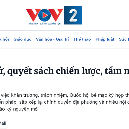
ã hội
Giáo dục
Văn hóa - Giải trí
Thể thao
Pháp luật
Sức 
ử, quyết sách chiến lược, tầm 
m việc khẩn trương, trách nhiệm, Quốc hội bế mạc kỳ họp t
iến pháp, sắp xếp lại chính quyền địa phương và nhiều nội
vào kỷ nguyên mới
mail