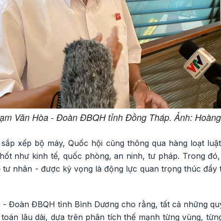
hạm Văn Hòa - Đoàn ĐBQH tỉnh Đồng Tháp. Ảnh: Hoàn
c sắp xếp bộ máy, Quốc hội cũng thông qua hàng loạt luật
chốt như kinh tế, quốc phòng, an ninh, tư pháp. Trong đó
tế tư nhân - được kỳ vọng là động lực quan trọng thúc đẩy
 - Đoàn ĐBQH tỉnh Bình Dương cho rằng, tất cả những qu
 toán lâu dài, dựa trên phân tích thế mạnh từng vùng, từng