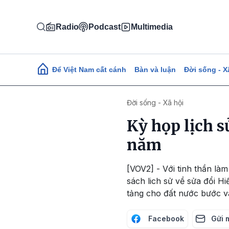
Nhảy đến nội dung
Radio
Podcast
Multimedia
Main navigation
Để Việt Nam cất cánh
Bàn và luận
Đời sống - X
Đời sống - Xã hội
Kỳ họp lịch s
năm
[VOV2] - Với tinh thần là
sách lich sử về sửa đổi H
tảng cho đất nước bước 
Facebook
Gửi 