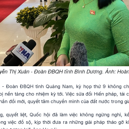
uyễn Thị Xuân - Đoàn ĐBQH tỉnh Bình Dương. Ảnh: Hoà
 - Đoàn ĐBQH tỉnh Quảng Nam, kỳ họp thứ 9 không chỉ
 nền tảng cho nhiệm kỳ tới. Việc sửa đổi Hiến pháp, tái 
thần đổi mới, quyết tâm chuyển mình của đất nước trong gia
ng, quyết liệt, Quốc hội đã làm việc không ngừng nghỉ, k
ng việc đồ sộ, kịp thời đưa ra những giải pháp tháo gỡ