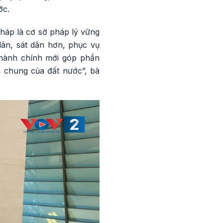
ớc.
háp là cơ sở pháp lý vững
ân, sát dân hơn, phục vụ
y hành chính mới góp phần
n chung của đất nước”, bà