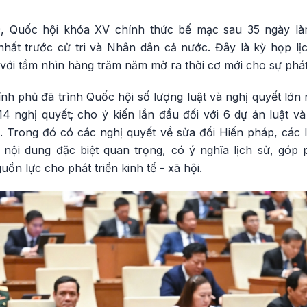
, Quốc hội khóa XV chính thức bế mạc sau 35 ngày làm
nhất trước cử tri và Nhân dân cả nước. Đây là kỳ họp lị
với tầm nhìn hàng trăm năm mở ra thời cơ mới cho sự phát 
nh phủ đã trình Quốc hội số lượng luật và nghị quyết lớn n
14 nghị quyết; cho ý kiến lần đầu đối với 6 dự án luật v
 Trong đó có các nghị quyết về sửa đổi Hiến pháp, các lu
 nội dung đặc biệt quan trọng, có ý nghĩa lịch sử, góp
ồn lực cho phát triển kinh tế - xã hội.