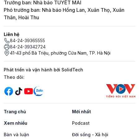
Trưởng ban: Nhà báo TUYẾT MAI
Phó trưởng ban: Nhà báo Hồng Lan, Xuân Thọ, Xuân
Thân, Hoài Thu
Liên hệ
84-24-39365555
84-24-39342724
41-43 phố Bà Triệu, phường Cửa Nam, TP. Hà Nội
Phát triển và vận hành bởi SolidTech
Mạng xã hội
Theo dõi:
Trang chủ
Mới nhất
Xem nhiều
Podcast
Bàn và luận
Đời sống - Xã hội