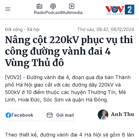
Nhảy đến nội dung
Podcast
Radio
Multimedia
Main navigation
Đời sống - Xã hội
Thứ sáu, 08:42, 06/12/2024
Nâng cột 220kV phục vụ thi
công đường vành đai 4
Vùng Thủ đô
[VOV2] - Đường vành đai 4, đoạn qua địa bàn Thành
phố Hà Nội giao cắt với các đường dây 220kV và
500kV ở 10 điểm thuộc các huyện Thường Tín, Mê
Linh, Hoài Đức, Sóc Sơn và quận Hà Đông.
Anh Thu
Facebook
Gửi mail
Theo thiết kế, đường vành đai 4 Hà Nội sẽ gồm 6 làn