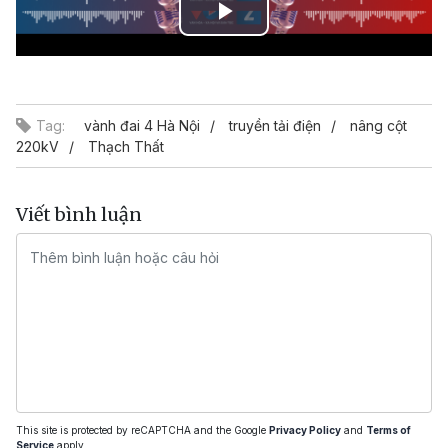
Play
Video
Tag:
vành đai 4 Hà Nội
truyền tải điện
nâng cột
220kV
Thạch Thất
Viết bình luận
This site is protected by reCAPTCHA and the Google
Privacy Policy
and
Terms of
Service
apply.