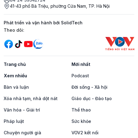
41-43 phố Bà Triệu, phường Cửa Nam, TP. Hà Nội
Phát triển và vận hành bởi SolidTech
Mạng xã hội
Theo dõi:
Trang chủ
Mới nhất
Xem nhiều
Podcast
Bàn và luận
Đời sống - Xã hội
Xóa nhà tạm, nhà dột nát
Giáo dục - Đào tạo
Văn hóa - Giải trí
Thể thao
Pháp luật
Sức khỏe
Chuyện người già
VOV2 kết nối