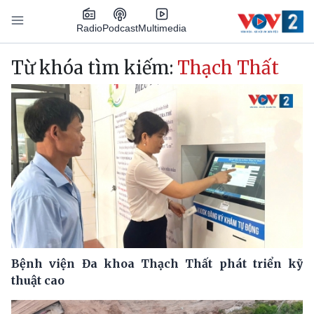
Nhảy đến nội dung
Podcast
Radio
Multimedia
Main navigation
Từ khóa tìm kiếm:
Thạch Thất
Bệnh viện Đa khoa Thạch Thất phát triển kỹ
thuật cao