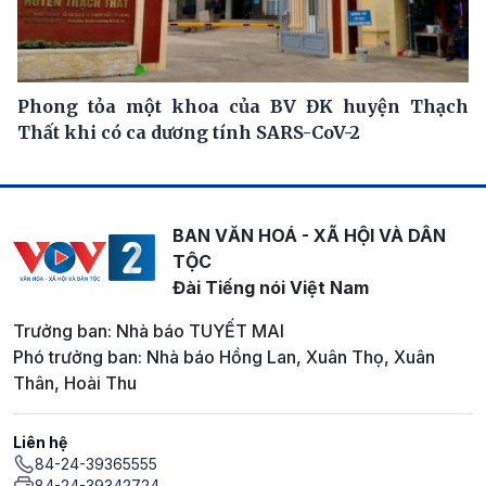
Phong tỏa một khoa của BV ĐK huyện Thạch
Thất khi có ca dương tính SARS-CoV-2
BAN VĂN HOÁ - XÃ HỘI VÀ DÂN
TỘC
Đài Tiếng nói Việt Nam
Trưởng ban: Nhà báo TUYẾT MAI
Phó trưởng ban: Nhà báo Hồng Lan, Xuân Thọ, Xuân
Thân, Hoài Thu
Liên hệ
84-24-39365555
84-24-39342724