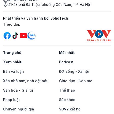
41-43 phố Bà Triệu, phường Cửa Nam, TP. Hà Nội
Phát triển và vận hành bởi SolidTech
Mạng xã hội
Theo dõi:
Trang chủ
Mới nhất
Xem nhiều
Podcast
Bàn và luận
Đời sống - Xã hội
Xóa nhà tạm, nhà dột nát
Giáo dục - Đào tạo
Văn hóa - Giải trí
Thể thao
Pháp luật
Sức khỏe
Chuyện người già
VOV2 kết nối