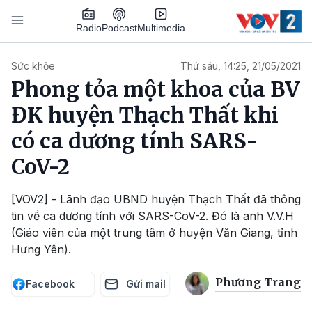
Nhảy đến nội dung
Podcast
Radio
Multimedia
Main navigation
Sức khỏe
Thứ sáu, 14:25, 21/05/2021
Phong tỏa một khoa của BV
ĐK huyện Thạch Thất khi
có ca dương tính SARS-
CoV-2
[VOV2] - Lãnh đạo UBND huyện Thạch Thất đã thông
tin về ca dương tính với SARS-CoV-2. Đó là anh V.V.H
(Giáo viên của một trung tâm ở huyện Văn Giang, tỉnh
Hưng Yên).
Phương Trang
Facebook
Gửi mail