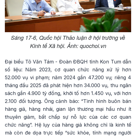
Sáng 17-6, Quốc hội Thảo luận ở hội trường về
Kinh tế Xã hội. Ảnh: quochoi.vn
Đại biểu Tô Văn Tám - Đoàn ĐBQH tỉnh Kon Tum dẫn
số liệu: Năm 2023, cơ quan chức năng xử lý hơn
52.000 vụ vi phạm; năm 2024 gần 47.200 vụ; riêng 4
tháng đầu 2025 đã phát hiện hơn 34.000 vụ, thu ngân
sách gần 4.900 tỷ đồng, khởi tố hơn 1.450 vụ, với hơn
2.100 đối tượng. Ông cảnh báo: “Tình hình buôn bán
hàng giả, hàng nhái, gian lận thương mại hầu như ít
thuyên giảm, bất chấp sự nỗ lực của các cơ quan
chức năng”. Hệ lụy của hàng giả không chỉ là kinh tế
mà còn đe dọa trực tiếp “sức khỏe, tính mạng người