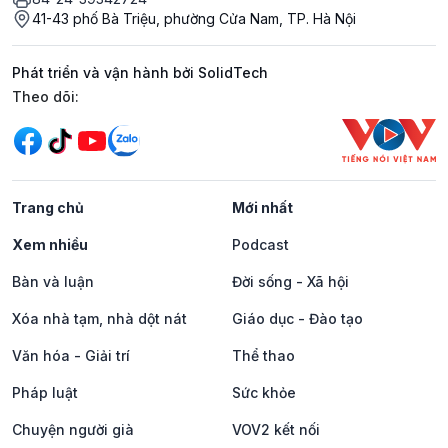
41-43 phố Bà Triệu, phường Cửa Nam, TP. Hà Nội
Phát triển và vận hành bởi SolidTech
Mạng xã hội
Theo dõi:
Trang chủ
Mới nhất
Xem nhiều
Podcast
Bàn và luận
Đời sống - Xã hội
Xóa nhà tạm, nhà dột nát
Giáo dục - Đào tạo
Văn hóa - Giải trí
Thể thao
Pháp luật
Sức khỏe
Chuyện người già
VOV2 kết nối