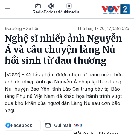
Nhảy đến nội dung
Podcast
Radio
Multimedia
Main navigation
Đời sống - Xã hội
Thứ hai, 17:26, 17/03/2025
Nghệ sĩ nhiếp ảnh Nguyễn
Á và câu chuyện làng Nủ
hồi sinh từ đau thương
[VOV2] - 42 tác phẩm được chọn từ hàng ngàn bức
ảnh do nhiếp ảnh gia Nguyễn Á chụp tại thôn Làng
Nủ, huyện Bảo Yên, tỉnh Lào Cai trưng bày tại Bảo
tàng Phụ nữ Việt Nam đã khắc họa hành trình vượt
qua khó khăn của người dân Làng Nủ sau cơn bão
Yagi.
Facebook
Gửi mail
Hải Anh - Phương