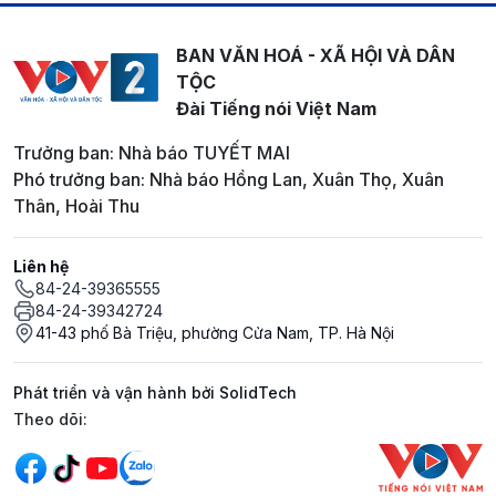
BAN VĂN HOÁ - XÃ HỘI VÀ DÂN
TỘC
Đài Tiếng nói Việt Nam
Trưởng ban: Nhà báo TUYẾT MAI
Phó trưởng ban: Nhà báo Hồng Lan, Xuân Thọ, Xuân
Thân, Hoài Thu
Liên hệ
84-24-39365555
84-24-39342724
41-43 phố Bà Triệu, phường Cửa Nam, TP. Hà Nội
Phát triển và vận hành bởi SolidTech
Mạng xã hội
Theo dõi: