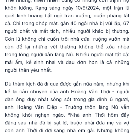
Thế nhưng, thiên nhiên cũng có những cơn thịnh nộ
khôn lường. Rạng sáng ngày 10/9/2024, một trận lũ
quét kinh hoàng bất ngờ tràn xuống, cuốn phăng tất
cả. Chỉ trong chớp mắt, gần 40 ngôi nhà bị vùi lấp, 67
người chết và mất tích, nhiều người khác bị thương.
Cơn lũ không chỉ cuốn trôi nhà cửa, ruộng vườn mà
còn để lại những vết thương không thể xóa nhòa
trong lòng người dân làng Nủ. Nhiều người mất tất cả:
mái ấm, kế sinh nhai và đau đớn hơn là cả những
người thân yêu nhất.
Dù thảm kịch đã đi qua được gần nửa năm, nhưng khi
kể lại câu chuyện của anh Hoàng Văn Thới - người
đàn ông duy nhất sống sót trong gia đình 6 người,
anh Hoàng Văn Diệp - Trưởng thôn làng Nủ vẫn
không khỏi nghẹn ngào. “Nhà anh Thới hôm đấy
đằng sau nhà đã bị sạt lở, buộc phải đưa mẹ và vợ
con anh Thới di dời sang nhà em gái. Nhưng không