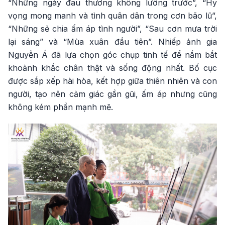
“Những ngày đau thương không lường trước”, “Hy
vọng mong manh và tình quân dân trong cơn bão lũ”,
“Những sẻ chia ấm áp tình người”, “Sau cơn mưa trời
lại sáng” và “Mùa xuân đầu tiên”. Nhiếp ảnh gia
Nguyễn Á đã lựa chọn góc chụp tinh tế để nắm bắt
khoảnh khắc chân thật và sống động nhất. Bố cục
được sắp xếp hài hòa, kết hợp giữa thiên nhiên và con
người, tạo nên cảm giác gần gũi, ấm áp nhưng cũng
không kém phần mạnh mẽ.