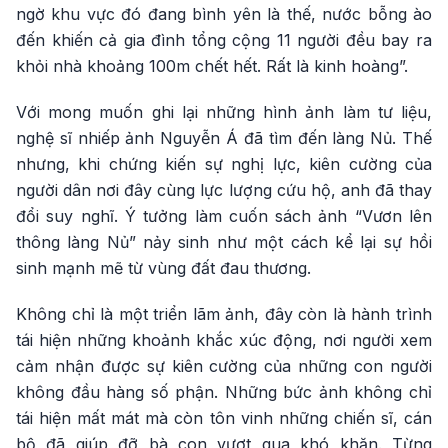
ngờ khu vực đó đang bình yên là thế, nước bỗng ào
đến khiến cả gia đình tổng cộng 11 người đều bay ra
khỏi nhà khoảng 100m chết hết. Rất là kinh hoàng”.
Với mong muốn ghi lại những hình ảnh làm tư liệu,
nghệ sĩ nhiếp ảnh Nguyễn Á đã tìm đến làng Nủ. Thế
nhưng, khi chứng kiến sự nghị lực, kiên cường của
người dân nơi đây cùng lực lượng cứu hộ, anh đã thay
đổi suy nghĩ. Ý tưởng làm cuốn sách ảnh “Vươn lên
thông làng Nủ” nảy sinh như một cách kể lại sự hồi
sinh mạnh mẽ từ vùng đất đau thương.
Không chỉ là một triển lãm ảnh, đây còn là hành trình
tái hiện những khoảnh khắc xúc động, nơi người xem
cảm nhận được sự kiên cường của những con người
không đầu hàng số phận. Những bức ảnh không chỉ
tái hiện mất mát mà còn tôn vinh những chiến sĩ, cán
bộ đã giúp đỡ bà con vượt qua khó khăn. Từng