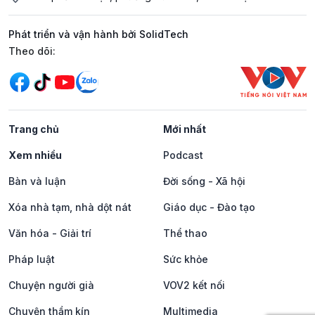
Phát triển và vận hành bởi SolidTech
Mạng xã hội
Theo dõi:
Trang chủ
Mới nhất
Xem nhiều
Podcast
Bàn và luận
Đời sống - Xã hội
Xóa nhà tạm, nhà dột nát
Giáo dục - Đào tạo
Văn hóa - Giải trí
Thể thao
Pháp luật
Sức khỏe
Chuyện người già
VOV2 kết nối
Chuyện thầm kín
Multimedia