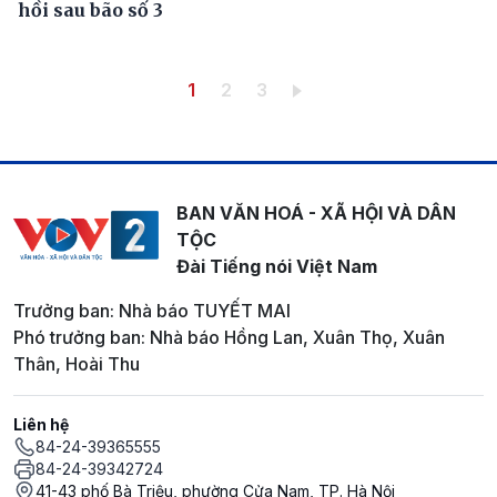
hồi sau bão số 3
Pagination
Trang hiện thời
Trang
Trang
1
2
3
BAN VĂN HOÁ - XÃ HỘI VÀ DÂN
TỘC
Đài Tiếng nói Việt Nam
Trưởng ban: Nhà báo TUYẾT MAI
Phó trưởng ban: Nhà báo Hồng Lan, Xuân Thọ, Xuân
Thân, Hoài Thu
Liên hệ
84-24-39365555
84-24-39342724
41-43 phố Bà Triệu, phường Cửa Nam, TP. Hà Nội