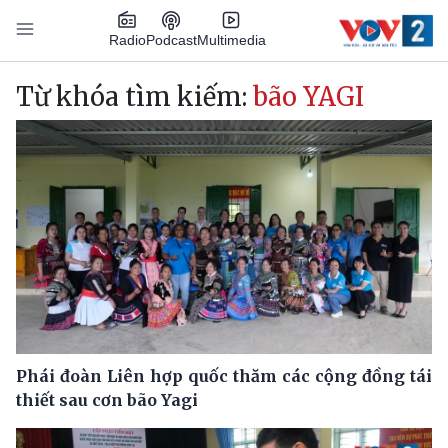
Nhảy đến nội dung
Podcast
Radio
Multimedia
Main navigation
Từ khóa tìm kiếm:
bão YAGI
Phái đoàn Liên hợp quốc thăm các cộng đồng tái
thiết sau cơn bão Yagi